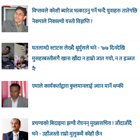
विप्लवले कोशी ब्यारेज भत्काउनु पर्ने भन्दै युवाहरु तातेपछि
नेकपाले निकाल्यो यस्तो विज्ञप्ति !
घतलाग्दो स्टाटस लेख्दै धुर्मुसले भने - '७७ दिनदेखि
मुसहरबस्तीसंगै खाना खाँदा न हाम्रो जात गयो, न त इज्जत
नै'
एमाले कार्यकर्ताद्वारा कुलमानलाई ज्यान मार्ने धम्की
प्रचण्डको बिदाइमा झण्डै रोएनन् मुख्यसचिव ! जाँदाजाँदै
भने - उहाँजस्तो राम्रो मुलुकमै कोही छैन