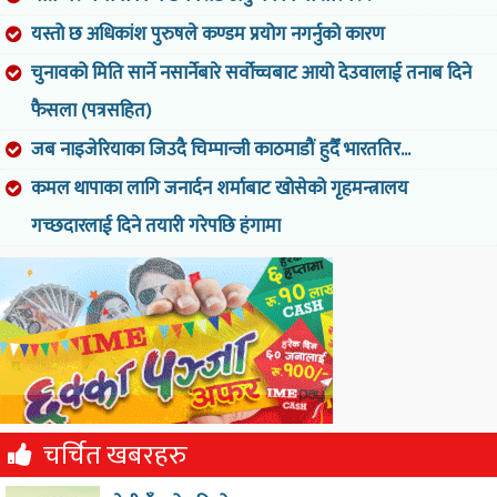
यस्तो छ अधिकांश पुरुषले कण्डम प्रयोग नगर्नुको कारण
चुनावको मिति सार्ने नसार्नेबारे सर्वोच्चबाट आयो देउवालाई तनाब दिने
फैसला (पत्रसहित)
जब नाइजेरियाका जिउदै चिम्पान्जी काठमाडौं हुदैँ भारततिर...
कमल थापाका लागि जनार्दन शर्माबाट खोसेको गृहमन्त्रालय
गच्छदारलाई दिने तयारी गरेपछि हंगामा
चर्चित खबरहरु