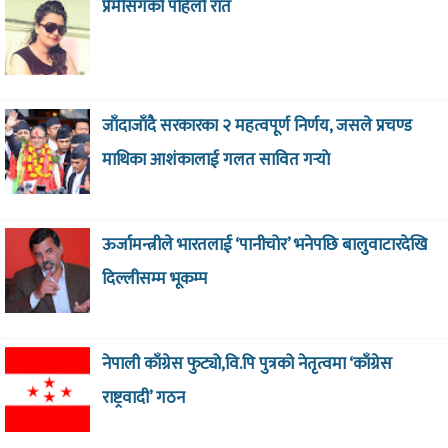
प्रेमीसँगको पहिलो रात
जाँदाजाँदै सरकारका २ महत्वपूर्ण निर्णय, जसले प्रचण्ड
माथिका आशंकालाई गलत सावित गर्‍याे
ऊर्जामन्त्रीले भारतलाई ‘पानीचोर’ भनेपछि बालुवाटारदेखि
दिल्लीसम्म भूकम्प
नेपाली काँग्रेस फुट्यो,वि.पि पुत्रको नेतृत्वमा ‘काँग्रेस
राष्ट्रवादी’ गठन