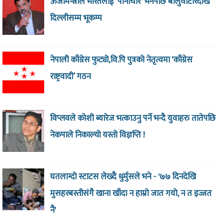
ऊर्जामन्त्रीले भारतलाई ‘पानीचोर’ भनेपछि बालुवाटारदेखि
दिल्लीसम्म भूकम्प
नेपाली काँग्रेस फुट्यो,वि.पि पुत्रको नेतृत्वमा ‘काँग्रेस
राष्ट्रवादी’ गठन
विप्लवले कोशी ब्यारेज भत्काउनु पर्ने भन्दै युवाहरु तातेपछि
नेकपाले निकाल्यो यस्तो विज्ञप्ति !
घतलाग्दो स्टाटस लेख्दै धुर्मुसले भने - '७७ दिनदेखि
मुसहरबस्तीसंगै खाना खाँदा न हाम्रो जात गयो, न त इज्जत
नै'