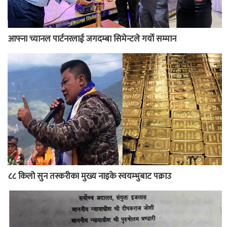
आफ्ना च्यानल पार्टनरलाई जगदम्बा सिमेन्टले गर्यो सम्मान
८८ किलो सुन तस्करीका मुख्य नाइके स्वयम्भुबाट पक्राउ