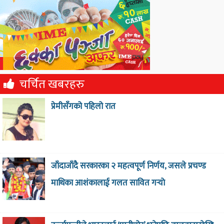
चर्चित खबरहरु
प्रेमीसँगको पहिलो रात
जाँदाजाँदै सरकारका २ महत्वपूर्ण निर्णय, जसले प्रचण्ड
माथिका आशंकालाई गलत सावित गर्‍याे