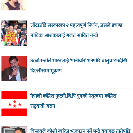
जाँदाजाँदै सरकारका २ महत्वपूर्ण निर्णय, जसले प्रचण्ड
माथिका आशंकालाई गलत सावित गर्‍याे
ऊर्जामन्त्रीले भारतलाई ‘पानीचोर’ भनेपछि बालुवाटारदेखि
दिल्लीसम्म भूकम्प
नेपाली काँग्रेस फुट्यो,वि.पि पुत्रको नेतृत्वमा ‘काँग्रेस
राष्ट्रवादी’ गठन
विप्लवले कोशी ब्यारेज भत्काउनु पर्ने भन्दै युवाहरु तातेपछि