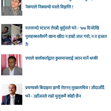
नेकपाले निकाल्यो यस्तो विज्ञप्ति !
घतलाग्दो स्टाटस लेख्दै धुर्मुसले भने - '७७ दिनदेखि
मुसहरबस्तीसंगै खाना खाँदा न हाम्रो जात गयो, न त इज्जत
नै'
एमाले कार्यकर्ताद्वारा कुलमानलाई ज्यान मार्ने धम्की
प्रचण्डको बिदाइमा झण्डै रोएनन् मुख्यसचिव ! जाँदाजाँदै
भने - उहाँजस्तो राम्रो मुलुकमै कोही छैन