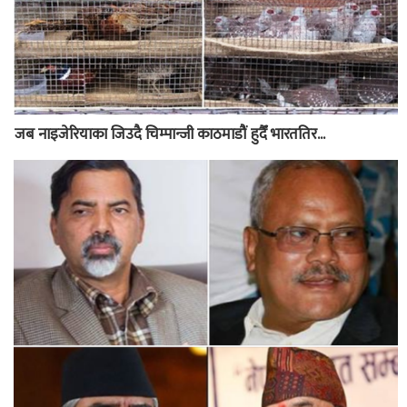
जब नाइजेरियाका जिउदै चिम्पान्जी काठमाडौं हुदैँ भारततिर...