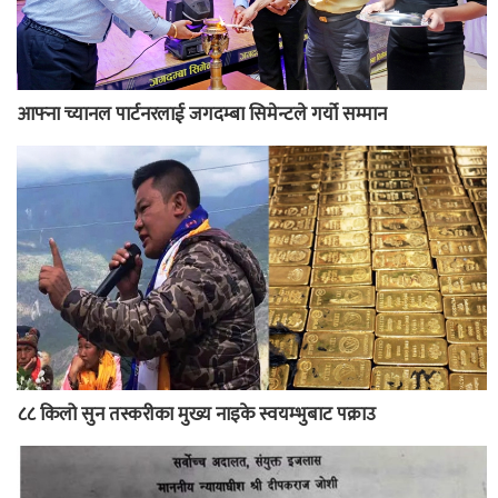
आफ्ना च्यानल पार्टनरलाई जगदम्बा सिमेन्टले गर्यो सम्मान
८८ किलो सुन तस्करीका मुख्य नाइके स्वयम्भुबाट पक्राउ