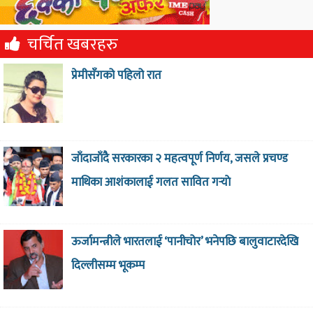
चर्चित खबरहरु
प्रेमीसँगको पहिलो रात
जाँदाजाँदै सरकारका २ महत्वपूर्ण निर्णय, जसले प्रचण्ड
माथिका आशंकालाई गलत सावित गर्‍याे
ऊर्जामन्त्रीले भारतलाई ‘पानीचोर’ भनेपछि बालुवाटारदेखि
दिल्लीसम्म भूकम्प