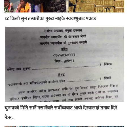
८८ किलो सुन तस्करीका मुख्य नाइके स्वयम्भुबाट पक्राउ
चुनावको मिति सार्ने नसार्नेबारे सर्वोच्चबाट आयो देउवालाई तनाब दिने
फैस...