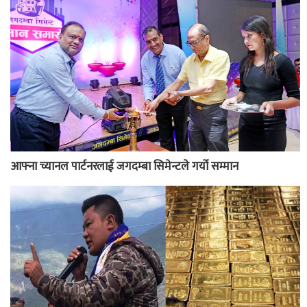
आफ्ना च्यानल पार्टनरलाई जगदम्बा सिमेन्टले गर्यो सम्मान