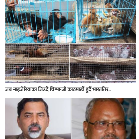
जब नाइजेरियाका जिउदै चिम्पान्जी काठमाडौं हुदैँ भारततिर...