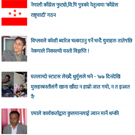
नेपाली काँग्रेस फुट्यो,वि.पि पुत्रको नेतृत्वमा ‘काँग्रेस
राष्ट्रवादी’ गठन
विप्लवले कोशी ब्यारेज भत्काउनु पर्ने भन्दै युवाहरु तातेपछि
नेकपाले निकाल्यो यस्तो विज्ञप्ति !
घतलाग्दो स्टाटस लेख्दै धुर्मुसले भने - '७७ दिनदेखि
मुसहरबस्तीसंगै खाना खाँदा न हाम्रो जात गयो, न त इज्जत
नै'
एमाले कार्यकर्ताद्वारा कुलमानलाई ज्यान मार्ने धम्की