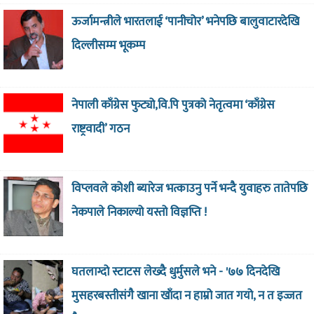
ऊर्जामन्त्रीले भारतलाई ‘पानीचोर’ भनेपछि बालुवाटारदेखि
दिल्लीसम्म भूकम्प
नेपाली काँग्रेस फुट्यो,वि.पि पुत्रको नेतृत्वमा ‘काँग्रेस
राष्ट्रवादी’ गठन
विप्लवले कोशी ब्यारेज भत्काउनु पर्ने भन्दै युवाहरु तातेपछि
नेकपाले निकाल्यो यस्तो विज्ञप्ति !
घतलाग्दो स्टाटस लेख्दै धुर्मुसले भने - '७७ दिनदेखि
मुसहरबस्तीसंगै खाना खाँदा न हाम्रो जात गयो, न त इज्जत