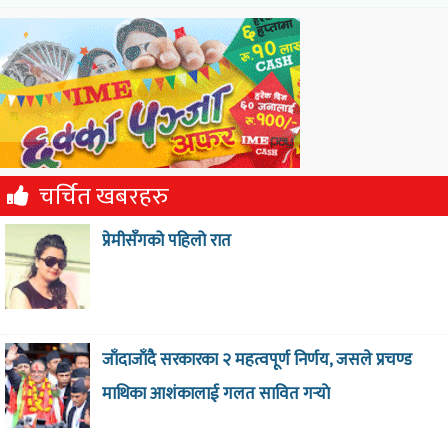
चर्चित खबरहरु
प्रेमीसँगको पहिलो रात
जाँदाजाँदै सरकारका २ महत्वपूर्ण निर्णय, जसले प्रचण्ड
माथिका आशंकालाई गलत सावित गर्‍याे