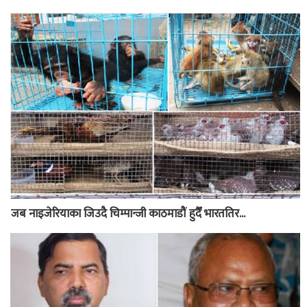
जब नाइजेरियाका जिउदै चिम्पान्जी काठमाडौं हुदैँ भारततिर...