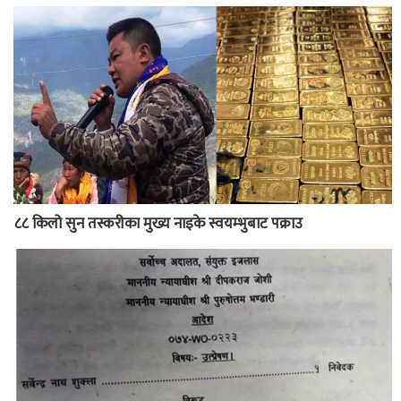
८८ किलो सुन तस्करीका मुख्य नाइके स्वयम्भुबाट पक्राउ