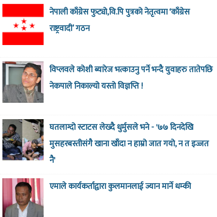
नेपाली काँग्रेस फुट्यो,वि.पि पुत्रको नेतृत्वमा ‘काँग्रेस
राष्ट्रवादी’ गठन
विप्लवले कोशी ब्यारेज भत्काउनु पर्ने भन्दै युवाहरु तातेपछि
नेकपाले निकाल्यो यस्तो विज्ञप्ति !
घतलाग्दो स्टाटस लेख्दै धुर्मुसले भने - '७७ दिनदेखि
मुसहरबस्तीसंगै खाना खाँदा न हाम्रो जात गयो, न त इज्जत
नै'
एमाले कार्यकर्ताद्वारा कुलमानलाई ज्यान मार्ने धम्की