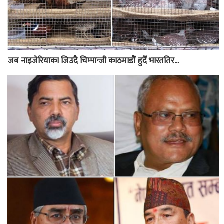
जब नाइजेरियाका जिउदै चिम्पान्जी काठमाडौं हुदैँ भारततिर...