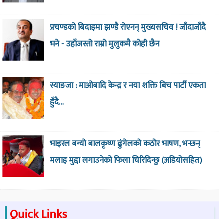
प्रचण्डको बिदाइमा झण्डै रोएनन् मुख्यसचिव ! जाँदाजाँदै
भने - उहाँजस्तो राम्रो मुलुकमै कोही छैन
स्याङजा : माओबादि केन्द्र र नया शक्ति बिच पार्टी एकता
हुँदै…
भाइरल बन्यो बालकृष्ण ढुंगेलको कठोर भाषण, भन्छन्
मलाइ मुद्दा लगाउनेको फिला चिरिदिन्छु (अडियोसहित)
Quick Links