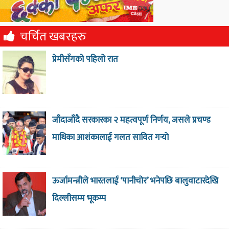
चर्चित खबरहरु
प्रेमीसँगको पहिलो रात
जाँदाजाँदै सरकारका २ महत्वपूर्ण निर्णय, जसले प्रचण्ड
माथिका आशंकालाई गलत सावित गर्‍याे
ऊर्जामन्त्रीले भारतलाई ‘पानीचोर’ भनेपछि बालुवाटारदेखि
दिल्लीसम्म भूकम्प