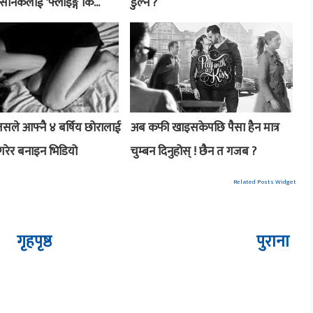
े सैनिकलाई ‘फ्लाइङ्ग कि...
डुल्ने ?
सले आफ्नै ४ बर्षिय छोरालाई
अब कफी खाइसकेपछि पैसा हैन मात्र
गरेर बनाइन भिडियो
चुम्बन दिनुहोस् ! छैन त गजब ?
Related Posts Widget
गृहपृष्ठ
पुराना