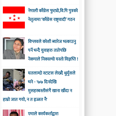
नेपाली काँग्रेस फुट्यो,वि.पि पुत्रको
नेतृत्वमा ‘काँग्रेस राष्ट्रवादी’ गठन
विप्लवले कोशी ब्यारेज भत्काउनु
पर्ने भन्दै युवाहरु तातेपछि
नेकपाले निकाल्यो यस्तो विज्ञप्ति !
घतलाग्दो स्टाटस लेख्दै धुर्मुसले
भने - '७७ दिनदेखि
मुसहरबस्तीसंगै खाना खाँदा न
हाम्रो जात गयो, न त इज्जत नै'
एमाले कार्यकर्ताद्वारा