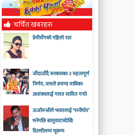
चर्चित खबरहरु
प्रेमीसँगको पहिलो रात
जाँदाजाँदै सरकारका २ महत्वपूर्ण
निर्णय, जसले प्रचण्ड माथिका
आशंकालाई गलत सावित गर्‍याे
ऊर्जामन्त्रीले भारतलाई ‘पानीचोर’
भनेपछि बालुवाटारदेखि
दिल्लीसम्म भूकम्प