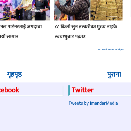
ानल पार्टनरलाई जगदम्बा
८८ किलो सुन तस्करीका मुख्य नाइके
गर्यो सम्मान
स्वयम्भुबाट पक्राउ
Related Posts Widget
गृहपृष्ठ
पुराना
cebook
Twitter
Tweets by ImandarMedia