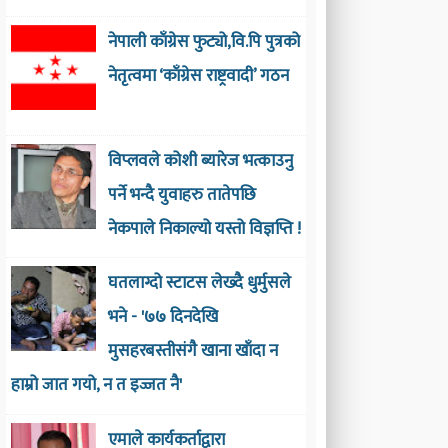
नेपाली काँग्रेस फुट्यो,वि.पि पुत्रको
नेतृत्वमा ‘काँग्रेस राष्ट्रवादी’ गठन
विप्लवले कोशी ब्यारेज भत्काउनु
पर्ने भन्दै युवाहरु तातेपछि
नेकपाले निकाल्यो यस्तो विज्ञप्ति !
घतलाग्दो स्टाटस लेख्दै धुर्मुसले
भने - '७७ दिनदेखि
मुसहरबस्तीसंगै खाना खाँदा न
हाम्रो जात गयो, न त इज्जत नै'
एमाले कार्यकर्ताद्वारा