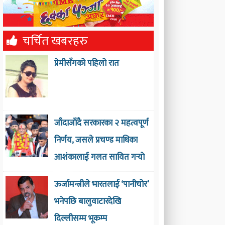
चर्चित खबरहरु
प्रेमीसँगको पहिलो रात
जाँदाजाँदै सरकारका २ महत्वपूर्ण
निर्णय, जसले प्रचण्ड माथिका
आशंकालाई गलत सावित गर्‍याे
ऊर्जामन्त्रीले भारतलाई ‘पानीचोर’
भनेपछि बालुवाटारदेखि
दिल्लीसम्म भूकम्प