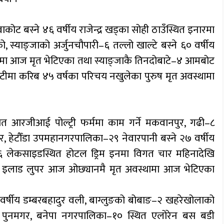
ोट बस्ने ४६ वर्षीय राजेन्द्र खड्का सोही ठाउँस्थित इनारमा
, स्याङ्जाको अर्जुनचौपारी–६ तल्लो खाल्टे बस्ने ६० वर्षीय
ोलामा आज मृत भेटिएका तथा स्याङ्जाकै तिनदोबाटे–४ आमबोट
पेटीमा करिब ४५ वर्षका परिचय नखुलेका पुरुष मृत अवस्थामा
त आरजीआई पोल्ट्री फर्ममा काम गर्ने मकवानपुर, गढी–८
ुर, हेटौँडा उपमहानगरपालिका–२९ नेवारपानी बस्ने २७ वर्षीय
६ लेकसाइडस्थित होटल ड्रिम इनमा विगत चार महिनादेखि
य इलाड लुपर आज ओछ्यानमै मृत अवस्थामा आज भेटिएका
्षीय डम्बरबहादुर वली, बाग्लुङको बोबाङ–२ खहरेखोलाको
ा पुनमगर, बनेपा नगरपालिका–१० स्थित एलोरेन बस बडी