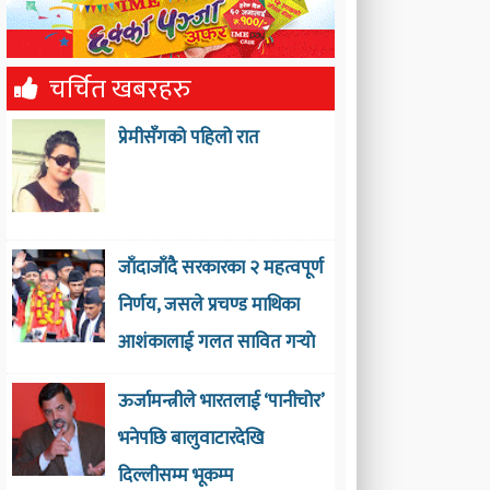
चर्चित खबरहरु
प्रेमीसँगको पहिलो रात
जाँदाजाँदै सरकारका २ महत्वपूर्ण
निर्णय, जसले प्रचण्ड माथिका
आशंकालाई गलत सावित गर्‍याे
ऊर्जामन्त्रीले भारतलाई ‘पानीचोर’
भनेपछि बालुवाटारदेखि
दिल्लीसम्म भूकम्प