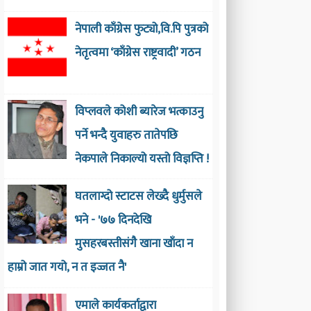
नेपाली काँग्रेस फुट्यो,वि.पि पुत्रको
नेतृत्वमा ‘काँग्रेस राष्ट्रवादी’ गठन
विप्लवले कोशी ब्यारेज भत्काउनु
पर्ने भन्दै युवाहरु तातेपछि
नेकपाले निकाल्यो यस्तो विज्ञप्ति !
घतलाग्दो स्टाटस लेख्दै धुर्मुसले
भने - '७७ दिनदेखि
मुसहरबस्तीसंगै खाना खाँदा न
हाम्रो जात गयो, न त इज्जत नै'
एमाले कार्यकर्ताद्वारा