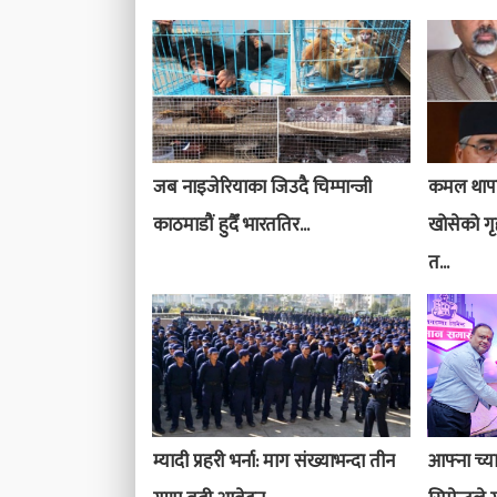
जब नाइजेरियाका जिउदै चिम्पान्जी
कमल थापाक
काठमाडौं हुदैँ भारततिर...
खोसेको गृ
त...
म्यादी प्रहरी भर्ना: माग संख्याभन्दा तीन
आफ्ना च्य