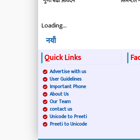
गुणा बढी आवेदन
सिमेन्टले 
Loading...
नयाँ
Quick Links
Fa
Advertise with us
User Guidelines
Important Phone
About Us
Our Team
contact us
Unicode to Preeti
Preeti to Unicode