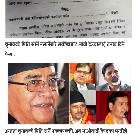
चुनावको मिति सार्ने नसार्नेबारे सर्वोच्चबाट आयो देउवालाई तनाब दिने
फैस...
अन्ततः चुनावको मिति सर्ने पक्कापक्की, अब माओवादी केन्द्रका मन्त्रीले