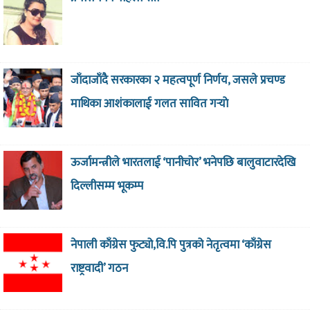
जाँदाजाँदै सरकारका २ महत्वपूर्ण निर्णय, जसले प्रचण्ड
माथिका आशंकालाई गलत सावित गर्‍याे
ऊर्जामन्त्रीले भारतलाई ‘पानीचोर’ भनेपछि बालुवाटारदेखि
दिल्लीसम्म भूकम्प
नेपाली काँग्रेस फुट्यो,वि.पि पुत्रको नेतृत्वमा ‘काँग्रेस
राष्ट्रवादी’ गठन