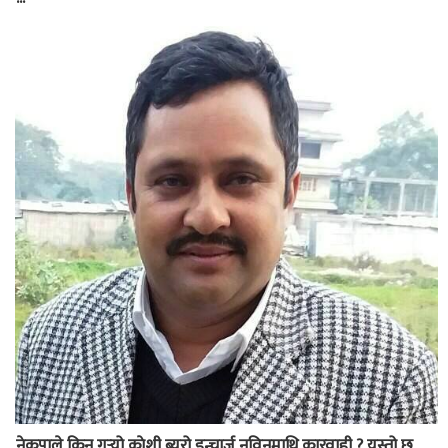
नेकपाले किन गर्‍यो काेशी ब्यूरो इन्चार्ज नविनमाथि कारवाही ? यस्तो छ