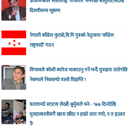
ऊर्जामन्त्रीले भारतलाई ‘पानीचोर’ भनेपछि बालुवाटारदेखि
दिल्लीसम्म भूकम्प
नेपाली काँग्रेस फुट्यो,वि.पि पुत्रको नेतृत्वमा ‘काँग्रेस
राष्ट्रवादी’ गठन
विप्लवले कोशी ब्यारेज भत्काउनु पर्ने भन्दै युवाहरु तातेपछि
नेकपाले निकाल्यो यस्तो विज्ञप्ति !
घतलाग्दो स्टाटस लेख्दै धुर्मुसले भने - '७७ दिनदेखि
मुसहरबस्तीसंगै खाना खाँदा न हाम्रो जात गयो, न त इज्जत
नै'