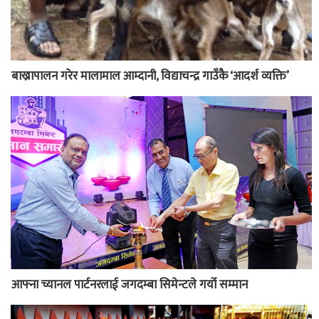
बाख्रापालन गरेर मालामाल आम्दानी, विद्याचन्द्र गाउँकै ‘आदर्श व्यक्ति’
आफ्ना च्यानल पार्टनरलाई जगदम्बा सिमेन्टले गर्यो सम्मान