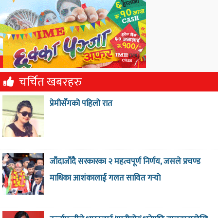
चर्चित खबरहरु
प्रेमीसँगको पहिलो रात
जाँदाजाँदै सरकारका २ महत्वपूर्ण निर्णय, जसले प्रचण्ड
माथिका आशंकालाई गलत सावित गर्‍याे