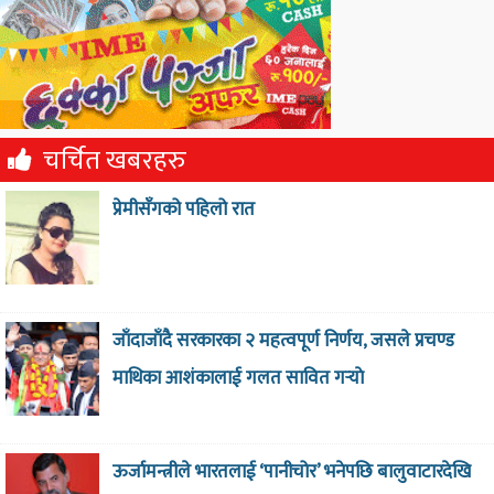
चर्चित खबरहरु
प्रेमीसँगको पहिलो रात
जाँदाजाँदै सरकारका २ महत्वपूर्ण निर्णय, जसले प्रचण्ड
माथिका आशंकालाई गलत सावित गर्‍याे
ऊर्जामन्त्रीले भारतलाई ‘पानीचोर’ भनेपछि बालुवाटारदेखि