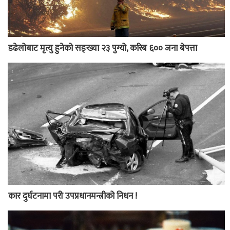
डढेलोबाट मृत्यु हुनेको सङ्ख्या २३ पुग्यो, करिब ६०० जना बेपत्ता
कार दुर्घटनामा परी उपप्रधानमन्त्रीको निधन !