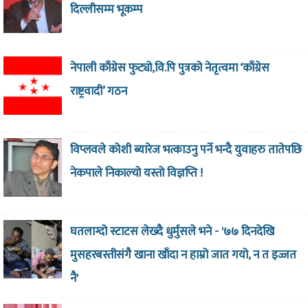
दिल्लीसम्म भूकम्प
नेपाली काँग्रेस फुट्यो,वि.पि पुत्रको नेतृत्वमा ‘काँग्रेस
राष्ट्रवादी’ गठन
विप्लवले कोशी ब्यारेज भत्काउनु पर्ने भन्दै युवाहरु तातेपछि
नेकपाले निकाल्यो यस्तो विज्ञप्ति !
घतलाग्दो स्टाटस लेख्दै धुर्मुसले भने - '७७ दिनदेखि
मुसहरबस्तीसंगै खाना खाँदा न हाम्रो जात गयो, न त इज्जत
नै'