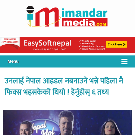
Menu
उनलाई नेपाल आइडल नबनाउने भन्ने पहिला नै
फिक्स भइसकेको थियो ! हेर्नुहोस् ६ तथ्य