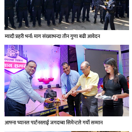
म्यादी प्रहरी भर्ना: माग संख्याभन्दा तीन गुणा बढी आवेदन
आफ्ना च्यानल पार्टनरलाई जगदम्बा सिमेन्टले गर्यो सम्मान