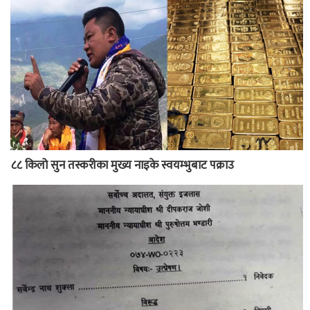
८८ किलो सुन तस्करीका मुख्य नाइके स्वयम्भुबाट पक्राउ