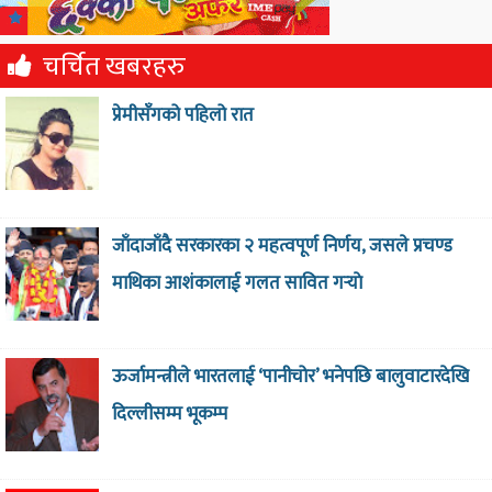
चर्चित खबरहरु
प्रेमीसँगको पहिलो रात
जाँदाजाँदै सरकारका २ महत्वपूर्ण निर्णय, जसले प्रचण्ड
माथिका आशंकालाई गलत सावित गर्‍याे
ऊर्जामन्त्रीले भारतलाई ‘पानीचोर’ भनेपछि बालुवाटारदेखि
दिल्लीसम्म भूकम्प