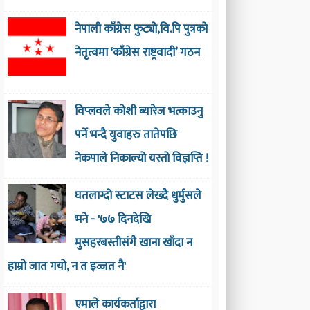
नेपाली काँग्रेस फुट्यो,वि.पि पुत्रको
नेतृत्वमा ‘काँग्रेस राष्ट्रवादी’ गठन
विप्लवले कोशी ब्यारेज भत्काउनु
पर्ने भन्दै युवाहरु तातेपछि
नेकपाले निकाल्यो यस्तो विज्ञप्ति !
घतलाग्दो स्टाटस लेख्दै धुर्मुसले
भने - '७७ दिनदेखि
मुसहरबस्तीसंगै खाना खाँदा न
हाम्रो जात गयो, न त इज्जत नै'
एमाले कार्यकर्ताद्वारा