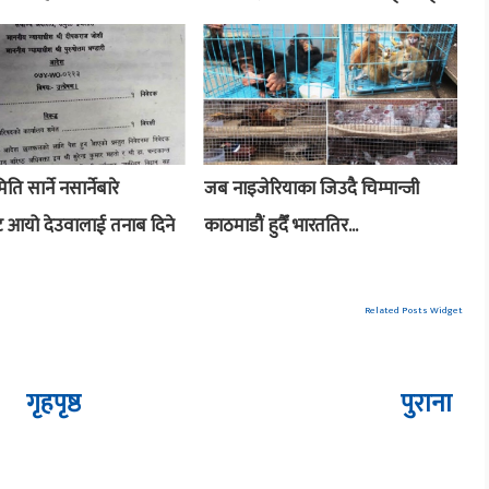
ि सार्ने नसार्नेबारे
जब नाइजेरियाका जिउदै चिम्पान्जी
ाट आयो देउवालाई तनाब दिने
काठमाडौं हुदैँ भारततिर...
Related Posts Widget
गृहपृष्ठ
पुराना