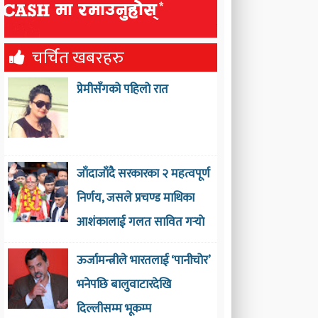
चर्चित खबरहरु
प्रेमीसँगको पहिलो रात
जाँदाजाँदै सरकारका २ महत्वपूर्ण
निर्णय, जसले प्रचण्ड माथिका
आशंकालाई गलत सावित गर्‍याे
ऊर्जामन्त्रीले भारतलाई ‘पानीचोर’
भनेपछि बालुवाटारदेखि
दिल्लीसम्म भूकम्प