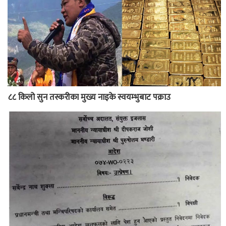
८८ किलो सुन तस्करीका मुख्य नाइके स्वयम्भुबाट पक्राउ