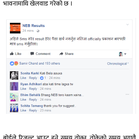
भावनामाथि खेलवाड गरेको छ ।
बोर्डले रिजल्ट आउट हुने समय तोक्नु, तोकेको समय अगावै