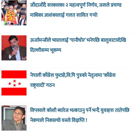
जाँदाजाँदै सरकारका २ महत्वपूर्ण निर्णय, जसले प्रचण्ड
माथिका आशंकालाई गलत सावित गर्‍याे
ऊर्जामन्त्रीले भारतलाई ‘पानीचोर’ भनेपछि बालुवाटारदेखि
दिल्लीसम्म भूकम्प
नेपाली काँग्रेस फुट्यो,वि.पि पुत्रको नेतृत्वमा ‘काँग्रेस
राष्ट्रवादी’ गठन
विप्लवले कोशी ब्यारेज भत्काउनु पर्ने भन्दै युवाहरु तातेपछि
नेकपाले निकाल्यो यस्तो विज्ञप्ति !