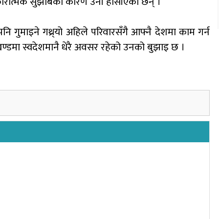
को सकारात्मक सुझाबका कारण उनी हौसीएका छन् ।
नि गुमाइने गथ्र्यो अहिले परिवारसँगै आफ्नै देशमा काम गर्न
ो खण्डमा स्वदेशमानै धेरै अवसर रहेको उनको बुझाइ छ ।