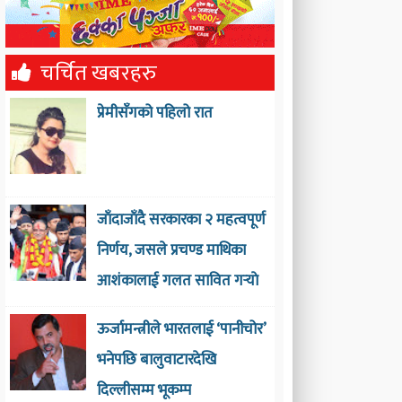
चर्चित खबरहरु
प्रेमीसँगको पहिलो रात
जाँदाजाँदै सरकारका २ महत्वपूर्ण
निर्णय, जसले प्रचण्ड माथिका
आशंकालाई गलत सावित गर्‍याे
ऊर्जामन्त्रीले भारतलाई ‘पानीचोर’
भनेपछि बालुवाटारदेखि
दिल्लीसम्म भूकम्प