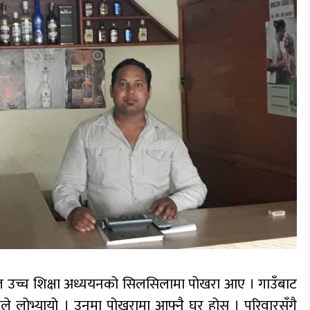
डेल उच्च शिक्षा अध्ययनको सिलसिलामा पोखरा आए । गाउँबाट
 लोभ्यायो । उनमा पोखरामा आफ्नै घर होस् । परिवारसँगै