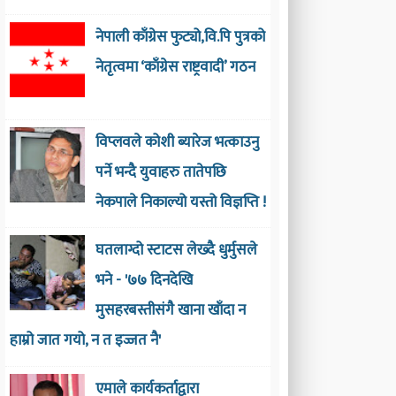
नेपाली काँग्रेस फुट्यो,वि.पि पुत्रको
नेतृत्वमा ‘काँग्रेस राष्ट्रवादी’ गठन
विप्लवले कोशी ब्यारेज भत्काउनु
पर्ने भन्दै युवाहरु तातेपछि
नेकपाले निकाल्यो यस्तो विज्ञप्ति !
घतलाग्दो स्टाटस लेख्दै धुर्मुसले
भने - '७७ दिनदेखि
मुसहरबस्तीसंगै खाना खाँदा न
हाम्रो जात गयो, न त इज्जत नै'
एमाले कार्यकर्ताद्वारा