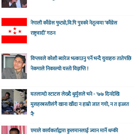
नेपाली काँग्रेस फुट्यो,वि.पि पुत्रको नेतृत्वमा ‘काँग्रेस
राष्ट्रवादी’ गठन
विप्लवले कोशी ब्यारेज भत्काउनु पर्ने भन्दै युवाहरु तातेपछि
नेकपाले निकाल्यो यस्तो विज्ञप्ति !
घतलाग्दो स्टाटस लेख्दै धुर्मुसले भने - '७७ दिनदेखि
मुसहरबस्तीसंगै खाना खाँदा न हाम्रो जात गयो, न त इज्जत
नै'
एमाले कार्यकर्ताद्वारा कुलमानलाई ज्यान मार्ने धम्की