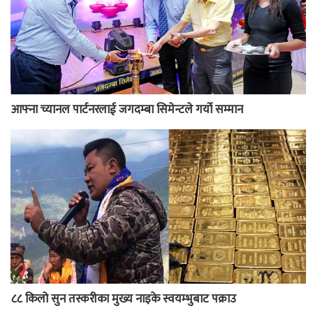
आफ्ना च्यानल पार्टनरलाई जगदम्बा सिमेन्टले गर्यो सम्मान
८८ किलो सुन तस्करीका मुख्य नाइके स्वयम्भुबाट पक्राउ