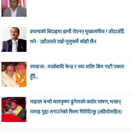
प्रचण्डको बिदाइमा झण्डै रोएनन् मुख्यसचिव ! जाँदाजाँदै
भने - उहाँजस्तो राम्रो मुलुकमै कोही छैन
स्याङजा : माओबादि केन्द्र र नया शक्ति बिच पार्टी एकता
हुँदै…
भाइरल बन्यो बालकृष्ण ढुंगेलको कठोर भाषण, भन्छन्
मलाइ मुद्दा लगाउनेको फिला चिरिदिन्छु (अडियोसहित)