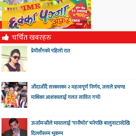
चर्चित खबरहरु
प्रेमीसँगको पहिलो रात
जाँदाजाँदै सरकारका २ महत्वपूर्ण निर्णय, जसले प्रचण्ड
माथिका आशंकालाई गलत सावित गर्‍याे
ऊर्जामन्त्रीले भारतलाई ‘पानीचोर’ भनेपछि बालुवाटारदेखि
दिल्लीसम्म भूकम्प