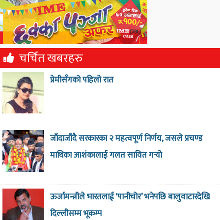
चर्चित खबरहरु
प्रेमीसँगको पहिलो रात
जाँदाजाँदै सरकारका २ महत्वपूर्ण निर्णय, जसले प्रचण्ड
माथिका आशंकालाई गलत सावित गर्‍याे
ऊर्जामन्त्रीले भारतलाई ‘पानीचोर’ भनेपछि बालुवाटारदेखि
दिल्लीसम्म भूकम्प