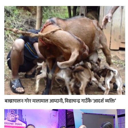
बाख्रापालन गरेर मालामाल आम्दानी, विद्याचन्द्र गाउँकै ‘आदर्श व्यक्ति’