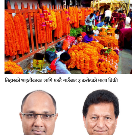
तिहारको भाइटीकाका लागि एउटै गाउँबाट ३ करोडको माला बिक्री