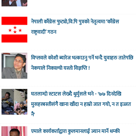
नेपाली काँग्रेस फुट्यो,वि.पि पुत्रको नेतृत्वमा ‘काँग्रेस
राष्ट्रवादी’ गठन
विप्लवले कोशी ब्यारेज भत्काउनु पर्ने भन्दै युवाहरु तातेपछि
नेकपाले निकाल्यो यस्तो विज्ञप्ति !
घतलाग्दो स्टाटस लेख्दै धुर्मुसले भने - '७७ दिनदेखि
मुसहरबस्तीसंगै खाना खाँदा न हाम्रो जात गयो, न त इज्जत
नै'
एमाले कार्यकर्ताद्वारा कुलमानलाई ज्यान मार्ने धम्की