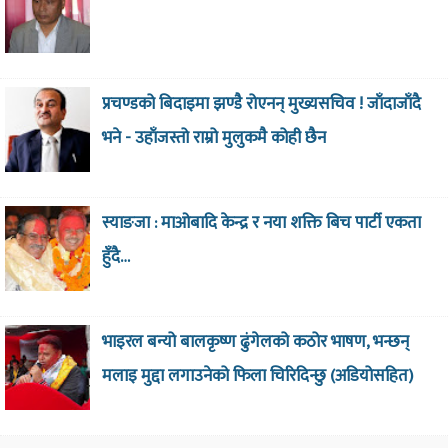
प्रचण्डको बिदाइमा झण्डै रोएनन् मुख्यसचिव ! जाँदाजाँदै
भने - उहाँजस्तो राम्रो मुलुकमै कोही छैन
स्याङजा : माओबादि केन्द्र र नया शक्ति बिच पार्टी एकता
हुँदै…
भाइरल बन्यो बालकृष्ण ढुंगेलको कठोर भाषण, भन्छन्
मलाइ मुद्दा लगाउनेको फिला चिरिदिन्छु (अडियोसहित)