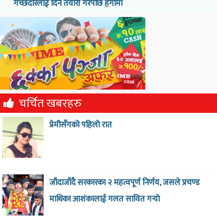
गच्छदारलाई दिने तयारी गरेपछि हंगामा
चर्चित खबरहरु
प्रेमीसँगको पहिलो रात
जाँदाजाँदै सरकारका २ महत्वपूर्ण निर्णय, जसले प्रचण्ड
माथिका आशंकालाई गलत सावित गर्‍याे