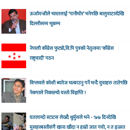
ऊर्जामन्त्रीले भारतलाई ‘पानीचोर’ भनेपछि बालुवाटारदेखि
दिल्लीसम्म भूकम्प
नेपाली काँग्रेस फुट्यो,वि.पि पुत्रको नेतृत्वमा ‘काँग्रेस
राष्ट्रवादी’ गठन
विप्लवले कोशी ब्यारेज भत्काउनु पर्ने भन्दै युवाहरु तातेपछि
नेकपाले निकाल्यो यस्तो विज्ञप्ति !
घतलाग्दो स्टाटस लेख्दै धुर्मुसले भने - '७७ दिनदेखि
मुसहरबस्तीसंगै खाना खाँदा न हाम्रो जात गयो, न त इज्जत