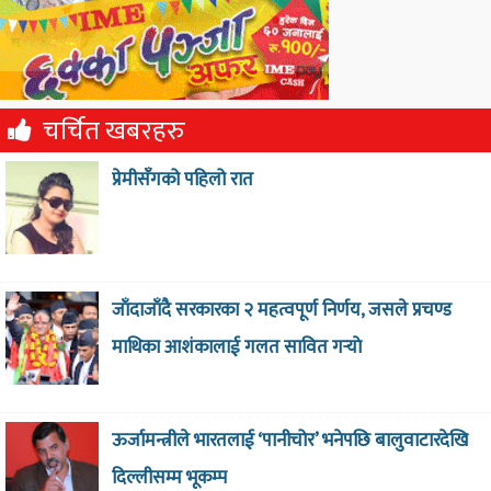
चर्चित खबरहरु
प्रेमीसँगको पहिलो रात
जाँदाजाँदै सरकारका २ महत्वपूर्ण निर्णय, जसले प्रचण्ड
माथिका आशंकालाई गलत सावित गर्‍याे
ऊर्जामन्त्रीले भारतलाई ‘पानीचोर’ भनेपछि बालुवाटारदेखि
दिल्लीसम्म भूकम्प