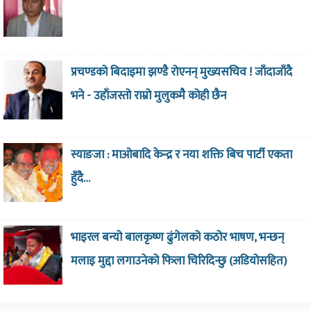
प्रचण्डको बिदाइमा झण्डै रोएनन् मुख्यसचिव ! जाँदाजाँदै
भने - उहाँजस्तो राम्रो मुलुकमै कोही छैन
स्याङजा : माओबादि केन्द्र र नया शक्ति बिच पार्टी एकता
हुँदै…
भाइरल बन्यो बालकृष्ण ढुंगेलको कठोर भाषण, भन्छन्
मलाइ मुद्दा लगाउनेको फिला चिरिदिन्छु (अडियोसहित)