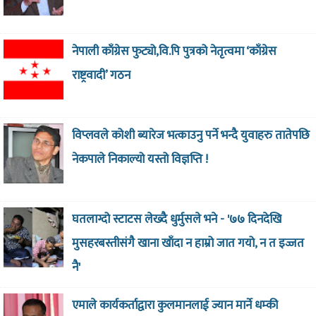
नेपाली काँग्रेस फुट्यो,वि.पि पुत्रको नेतृत्वमा ‘काँग्रेस
राष्ट्रवादी’ गठन
विप्लवले कोशी ब्यारेज भत्काउनु पर्ने भन्दै युवाहरु तातेपछि
नेकपाले निकाल्यो यस्तो विज्ञप्ति !
घतलाग्दो स्टाटस लेख्दै धुर्मुसले भने - '७७ दिनदेखि
मुसहरबस्तीसंगै खाना खाँदा न हाम्रो जात गयो, न त इज्जत
नै'
एमाले कार्यकर्ताद्वारा कुलमानलाई ज्यान मार्ने धम्की