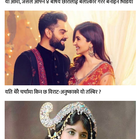
यी आमा, जसले आफ्नै ४ बर्षिय छोरालाई बलात्कार गरेर बनाइन भिडियो
यति धेरै चर्चामा किन छ विराट-अनुष्काको यो तस्बिर ?