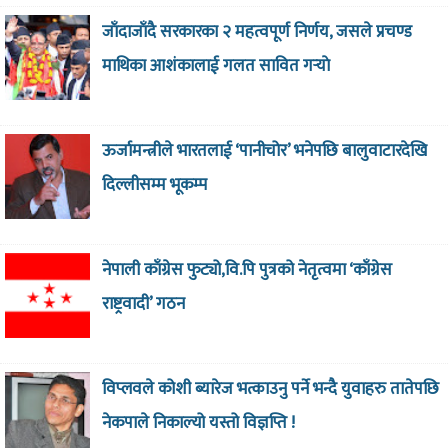
जाँदाजाँदै सरकारका २ महत्वपूर्ण निर्णय, जसले प्रचण्ड
माथिका आशंकालाई गलत सावित गर्‍याे
ऊर्जामन्त्रीले भारतलाई ‘पानीचोर’ भनेपछि बालुवाटारदेखि
दिल्लीसम्म भूकम्प
नेपाली काँग्रेस फुट्यो,वि.पि पुत्रको नेतृत्वमा ‘काँग्रेस
राष्ट्रवादी’ गठन
विप्लवले कोशी ब्यारेज भत्काउनु पर्ने भन्दै युवाहरु तातेपछि
नेकपाले निकाल्यो यस्तो विज्ञप्ति !