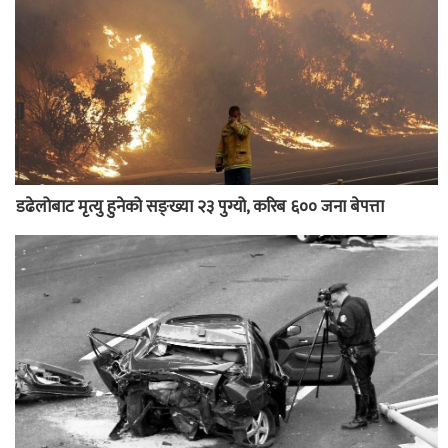
डढेलोबाट मृत्यु हुनेको सङ्ख्या २३ पुग्यो, करिब ६०० जना बेपत्ता