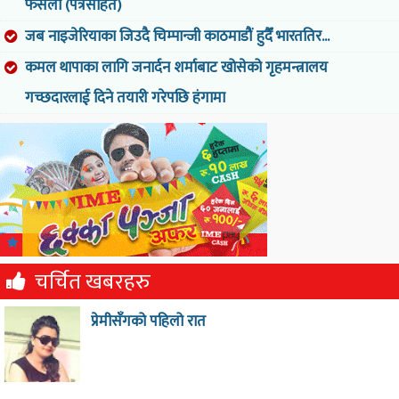
फैसला (पत्रसहित)
जब नाइजेरियाका जिउदै चिम्पान्जी काठमाडौं हुदैँ भारततिर...
कमल थापाका लागि जनार्दन शर्माबाट खोसेको गृहमन्त्रालय
गच्छदारलाई दिने तयारी गरेपछि हंगामा
चर्चित खबरहरु
प्रेमीसँगको पहिलो रात