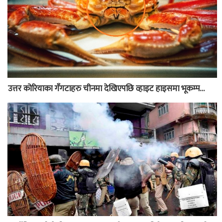
उत्तर कोरियाका गँगटाहरु चीनमा देखिएपछि व्हाइट हाइसमा भूकम्प…