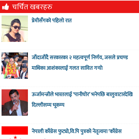
चर्चित खबरहरु
प्रेमीसँगको पहिलो रात
जाँदाजाँदै सरकारका २ महत्वपूर्ण निर्णय, जसले प्रचण्ड
माथिका आशंकालाई गलत सावित गर्‍याे
ऊर्जामन्त्रीले भारतलाई ‘पानीचोर’ भनेपछि बालुवाटारदेखि
दिल्लीसम्म भूकम्प
नेपाली काँग्रेस फुट्यो,वि.पि पुत्रको नेतृत्वमा ‘काँग्रेस