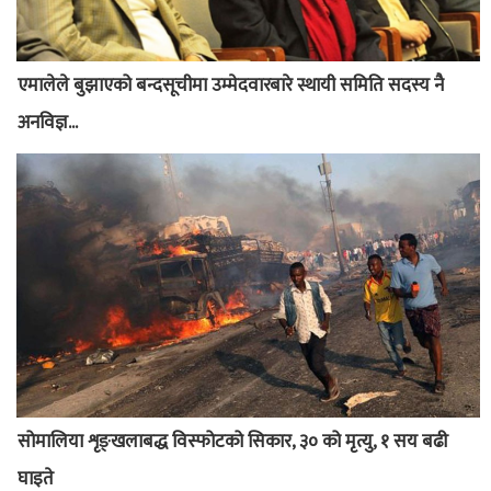
एमालेले बुझाएको बन्दसूचीमा उम्मेदवारबारे स्थायी समिति सदस्य नै
अनविज्ञ...
सोमालिया शृङ्खलाबद्ध विस्फोटको सिकार, ३० को मृत्यु, १ सय बढी
घाइते