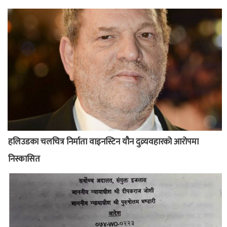
हलिउडका चलचित्र निर्माता वाइनस्टिन यौन दुव्र्यवहारको आरोपमा
निस्कासित