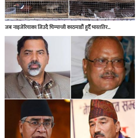
जब नाइजेरियाका जिउदै चिम्पान्जी काठमाडौं हुदैँ भारततिर...