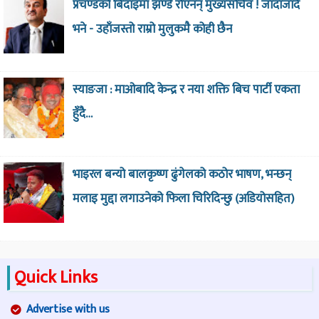
प्रचण्डको बिदाइमा झण्डै रोएनन् मुख्यसचिव ! जाँदाजाँदै
भने - उहाँजस्तो राम्रो मुलुकमै कोही छैन
स्याङजा : माओबादि केन्द्र र नया शक्ति बिच पार्टी एकता
हुँदै…
भाइरल बन्यो बालकृष्ण ढुंगेलको कठोर भाषण, भन्छन्
मलाइ मुद्दा लगाउनेको फिला चिरिदिन्छु (अडियोसहित)
Quick Links
Advertise with us