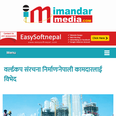
Menu
वर्ल्डकप संरचना निर्माणःनेपाली कामदारलाई
विभेद