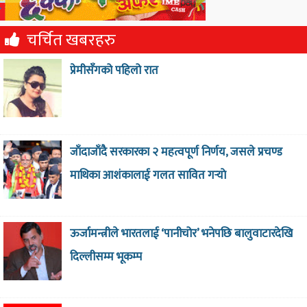
चर्चित खबरहरु
प्रेमीसँगको पहिलो रात
जाँदाजाँदै सरकारका २ महत्वपूर्ण निर्णय, जसले प्रचण्ड
माथिका आशंकालाई गलत सावित गर्‍याे
ऊर्जामन्त्रीले भारतलाई ‘पानीचोर’ भनेपछि बालुवाटारदेखि
दिल्लीसम्म भूकम्प