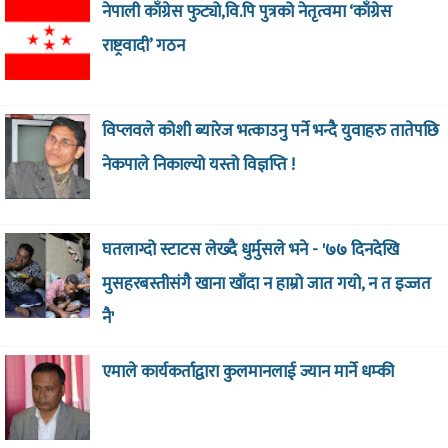
नेपाली काँग्रेस फुट्यो,वि.पि पुत्रको नेतृत्वमा ‘काँग्रेस
राष्ट्रवादी’ गठन
विप्लवले कोशी ब्यारेज भत्काउनु पर्ने भन्दै युवाहरु तातेपछि
नेकपाले निकाल्यो यस्तो विज्ञप्ति !
घतलाग्दो स्टाटस लेख्दै धुर्मुसले भने - '७७ दिनदेखि
मुसहरबस्तीसंगै खाना खाँदा न हाम्रो जात गयो, न त इज्जत
नै'
एमाले कार्यकर्ताद्वारा कुलमानलाई ज्यान मार्ने धम्की