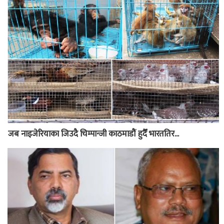
जब नाइजेरियाका जिउदै चिम्पान्जी काठमाडौं हुदैँ भारततिर...