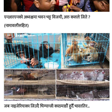
एनआरएनको अध्यक्षमा भवन भट्ट विजयी, अरु कसले जिते ?
(नामावलीसहित)
जब नाइजेरियाका जिउदै चिम्पान्जी काठमाडौं हुदैँ भारततिर...