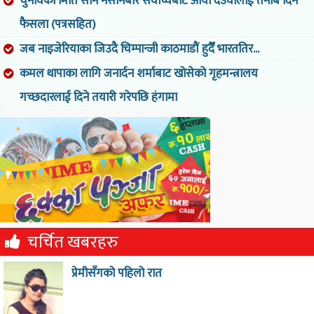
चुनावको मिति सार्ने नसार्नेबारे सर्वोच्चबाट आयो देउवालाई तनाब दिने
फैसला (पत्रसहित)
जब नाइजेरियाका जिउदै चिम्पान्जी काठमाडौं हुदैँ भारततिर...
कमल थापाका लागि जनार्दन शर्माबाट खोसेको गृहमन्त्रालय
गच्छदारलाई दिने तयारी गरेपछि हंगामा
चर्चित खबरहरु
प्रेमीसँगको पहिलो रात