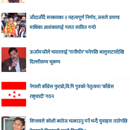
जाँदाजाँदै सरकारका २ महत्वपूर्ण निर्णय, जसले प्रचण्ड
माथिका आशंकालाई गलत सावित गर्‍याे
ऊर्जामन्त्रीले भारतलाई ‘पानीचोर’ भनेपछि बालुवाटारदेखि
दिल्लीसम्म भूकम्प
नेपाली काँग्रेस फुट्यो,वि.पि पुत्रको नेतृत्वमा ‘काँग्रेस
राष्ट्रवादी’ गठन
विप्लवले कोशी ब्यारेज भत्काउनु पर्ने भन्दै युवाहरु तातेपछि