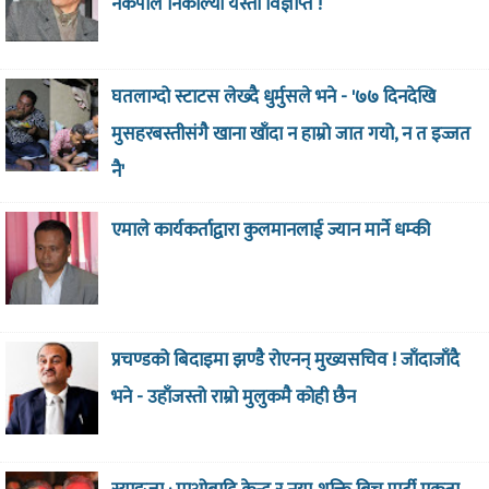
नेकपाले निकाल्यो यस्तो विज्ञप्ति !
घतलाग्दो स्टाटस लेख्दै धुर्मुसले भने - '७७ दिनदेखि
मुसहरबस्तीसंगै खाना खाँदा न हाम्रो जात गयो, न त इज्जत
नै'
एमाले कार्यकर्ताद्वारा कुलमानलाई ज्यान मार्ने धम्की
प्रचण्डको बिदाइमा झण्डै रोएनन् मुख्यसचिव ! जाँदाजाँदै
भने - उहाँजस्तो राम्रो मुलुकमै कोही छैन