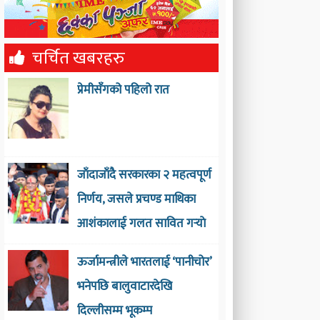
चर्चित खबरहरु
प्रेमीसँगको पहिलो रात
जाँदाजाँदै सरकारका २ महत्वपूर्ण
निर्णय, जसले प्रचण्ड माथिका
आशंकालाई गलत सावित गर्‍याे
ऊर्जामन्त्रीले भारतलाई ‘पानीचोर’
भनेपछि बालुवाटारदेखि
दिल्लीसम्म भूकम्प