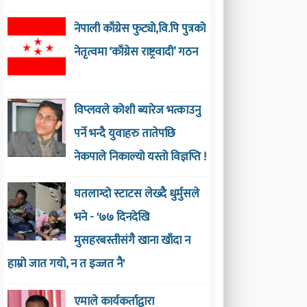
नेपाली काँग्रेस फुट्यो,वि.पि पुत्रको
नेतृत्वमा ‘काँग्रेस राष्ट्रवादी’ गठन
विप्लवले कोशी ब्यारेज भत्काउनु
पर्ने भन्दै युवाहरु तातेपछि
नेकपाले निकाल्यो यस्तो विज्ञप्ति !
घतलाग्दो स्टाटस लेख्दै धुर्मुसले
भने - '७७ दिनदेखि
मुसहरबस्तीसंगै खाना खाँदा न
हाम्रो जात गयो, न त इज्जत नै'
एमाले कार्यकर्ताद्वारा