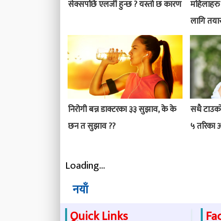
सेक्सपछि एलर्जी हुन्छ ? यस्तो छ कारण
महिलाहरु
लागि तयार
निरोगी बन्न डाक्टरका ३३ सुझाव, के के
सधै टाउको 
छन त सुझाव ??
५ तरिका अ
Loading...
नयाँ
Quick Links
Fa