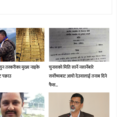
ुन तस्करीका मुख्य नाइके
चुनावको मिति सार्ने नसार्नेबारे
ट पक्राउ
सर्वोच्चबाट आयो देउवालाई तनाब दिने
फैस...