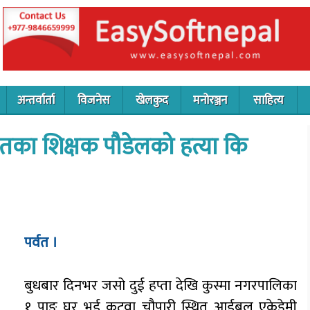
अन्तर्वार्ता
विजनेस
खेलकुद
मनोरञ्जन
साहित्य
्वतका शिक्षक पौडेलको हत्या कि
पर्वत ।
बुधबार दिनभर जसो दुई हप्ता देखि कुस्मा नगरपालिका
१ पाङ घर भई कटुवा चौपारी स्थित आईबल एकेडेमी