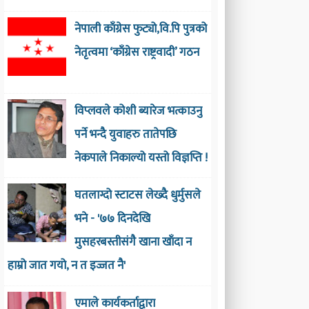
नेपाली काँग्रेस फुट्यो,वि.पि पुत्रको
नेतृत्वमा ‘काँग्रेस राष्ट्रवादी’ गठन
विप्लवले कोशी ब्यारेज भत्काउनु
पर्ने भन्दै युवाहरु तातेपछि
नेकपाले निकाल्यो यस्तो विज्ञप्ति !
घतलाग्दो स्टाटस लेख्दै धुर्मुसले
भने - '७७ दिनदेखि
मुसहरबस्तीसंगै खाना खाँदा न
हाम्रो जात गयो, न त इज्जत नै'
एमाले कार्यकर्ताद्वारा