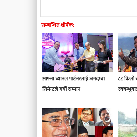
सम्बन्धित शीर्षक:
आफ्ना च्यानल पार्टनरलाई जगदम्बा
८८ किलो स
सिमेन्टले गर्यो सम्मान
स्वयम्भुबा