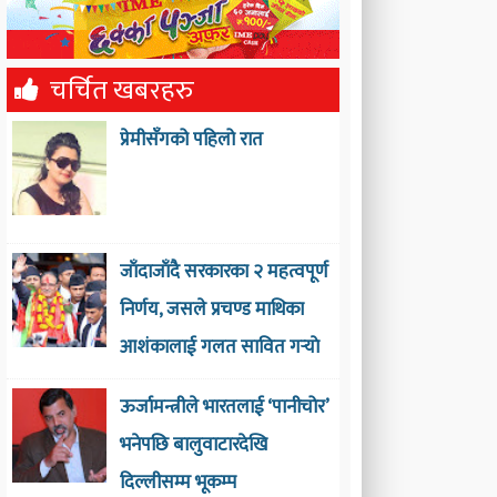
चर्चित खबरहरु
प्रेमीसँगको पहिलो रात
जाँदाजाँदै सरकारका २ महत्वपूर्ण
निर्णय, जसले प्रचण्ड माथिका
आशंकालाई गलत सावित गर्‍याे
ऊर्जामन्त्रीले भारतलाई ‘पानीचोर’
भनेपछि बालुवाटारदेखि
दिल्लीसम्म भूकम्प