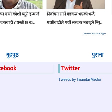
 गर्‍यो काेशी ब्यूरो इन्चार्ज
निर्वाचन सार्ने षडयन्त्र भएको भन्दै
कारवाही ? यस्तो छ क...
माओवादीले गर्यो सरकार नछाड्ने निर्...
Related Posts Widget
गृहपृष्ठ
पुराना
cebook
Twitter
Tweets by ImandarMedia