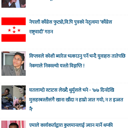
नेपाली काँग्रेस फुट्यो,वि.पि पुत्रको नेतृत्वमा ‘काँग्रेस
राष्ट्रवादी’ गठन
विप्लवले कोशी ब्यारेज भत्काउनु पर्ने भन्दै युवाहरु तातेपछि
नेकपाले निकाल्यो यस्तो विज्ञप्ति !
घतलाग्दो स्टाटस लेख्दै धुर्मुसले भने - '७७ दिनदेखि
मुसहरबस्तीसंगै खाना खाँदा न हाम्रो जात गयो, न त इज्जत
नै'
एमाले कार्यकर्ताद्वारा कुलमानलाई ज्यान मार्ने धम्की