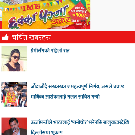
चर्चित खबरहरु
प्रेमीसँगको पहिलो रात
जाँदाजाँदै सरकारका २ महत्वपूर्ण निर्णय, जसले प्रचण्ड
माथिका आशंकालाई गलत सावित गर्‍याे
ऊर्जामन्त्रीले भारतलाई ‘पानीचोर’ भनेपछि बालुवाटारदेखि
दिल्लीसम्म भूकम्प