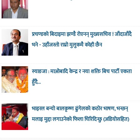
प्रचण्डको बिदाइमा झण्डै रोएनन् मुख्यसचिव ! जाँदाजाँदै
भने - उहाँजस्तो राम्रो मुलुकमै कोही छैन
स्याङजा : माओबादि केन्द्र र नया शक्ति बिच पार्टी एकता
हुँदै…
भाइरल बन्यो बालकृष्ण ढुंगेलको कठोर भाषण, भन्छन्
मलाइ मुद्दा लगाउनेको फिला चिरिदिन्छु (अडियोसहित)