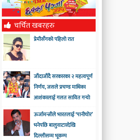
चर्चित खबरहरु
प्रेमीसँगको पहिलो रात
जाँदाजाँदै सरकारका २ महत्वपूर्ण
निर्णय, जसले प्रचण्ड माथिका
आशंकालाई गलत सावित गर्‍याे
ऊर्जामन्त्रीले भारतलाई ‘पानीचोर’
भनेपछि बालुवाटारदेखि
दिल्लीसम्म भूकम्प