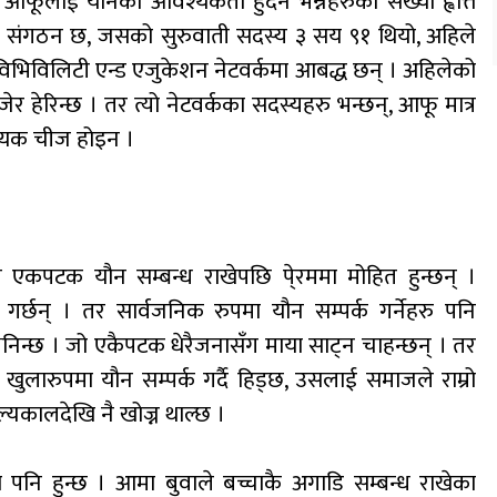
फूलाई यौनको आवश्यकता हुँदैन भन्नेहरुको संख्या ह्वात्तै
को संगठन छ, जसको सुरुवाती सदस्य ३ सय ९१ थियो, अहिले
विभिविलिटी एन्ड एजुकेशन नेटवर्कमा आबद्ध छन् । अहिलेको
ेर हेरिन्छ । तर त्यो नेटवर्कका सदस्यहरु भन्छन्, आफू मात्र
श्यक चीज होइन ।
ले एकपटक यौन सम्बन्ध राखेपछि पे्रममा मोहित हुन्छन् ।
र्छन् । तर सार्वजनिक रुपमा यौन सम्पर्क गर्नेहरु पनि
स भनिन्छ । जो एकैपटक धेरैजनासँग माया साट्न चाहन्छन् । तर
 खुलारुपमा यौन सम्पर्क गर्दै हिड्छ, उसलाई समाजले राम्रो
ाल्यकालदेखि नै खोज्न थाल्छ ।
ो पनि हुन्छ । आमा बुवाले बच्चाकै अगाडि सम्बन्ध राखेका