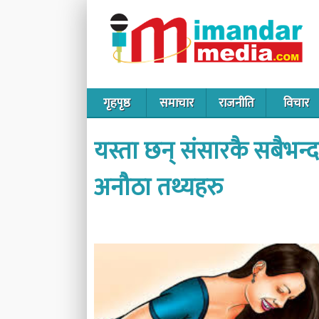
गृहपृष्ठ
समाचार
राजनीति
विचार
यस्ता छन् संसारकै सबैभन्
अनौठा तथ्यहरु