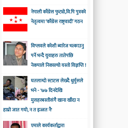
नेपाली काँग्रेस फुट्यो,वि.पि पुत्रको
नेतृत्वमा ‘काँग्रेस राष्ट्रवादी’ गठन
विप्लवले कोशी ब्यारेज भत्काउनु
पर्ने भन्दै युवाहरु तातेपछि
नेकपाले निकाल्यो यस्तो विज्ञप्ति !
घतलाग्दो स्टाटस लेख्दै धुर्मुसले
भने - '७७ दिनदेखि
मुसहरबस्तीसंगै खाना खाँदा न
हाम्रो जात गयो, न त इज्जत नै'
एमाले कार्यकर्ताद्वारा