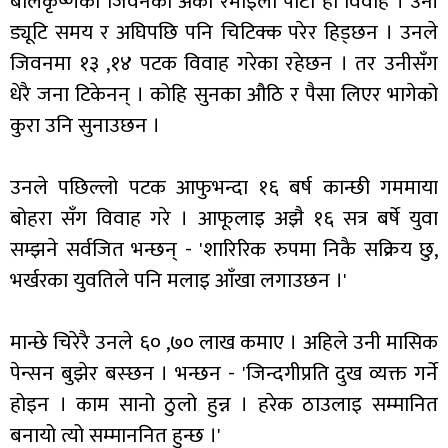
बालकृष्णको जिवनको अर्को रमाइलो पाटो हो विवाह । उनी
ड्यूटि समय र अघिपछि पनि चिटिक्क परेर हिड्छन । उनले
जिवनमा १३ ,१४ पटक विवाह गरेका रहेछन । तर उनीसँग
धेरै जना टिकेनन् । कोहि सुनका औठि र पैसा लिएर भागेको
कुरा उनि सुनाउछन ।
उनले पछिल्लो पटक आफुभन्दा १६ बर्ष कान्छी गममाया
बोहरा सँग विवाह गरे । आफूलाइ अझै १६ सत्र बर्षे युवा
सम्झने सर्वजित भन्छन् - 'शारिरिक रुपमा निकै सक्रिय छु,
भर्खरका युवतिले पनि मलाइ आँखा लगाउछन ।'
मान्छे चिरेरै उनले ६० ,७० लाख कमाए । अहिले उनी मासिक
पेन्सन बुझेर बस्छन । भन्छन - 'जिन्दगीप्रति दुख व्यक्त गर्ने
होइन । काम सानो ठुलो हुन्न । हरेक ठाउलाइ सम्मानित
बनायो त्यो सम्माननित हुन्छ ।'