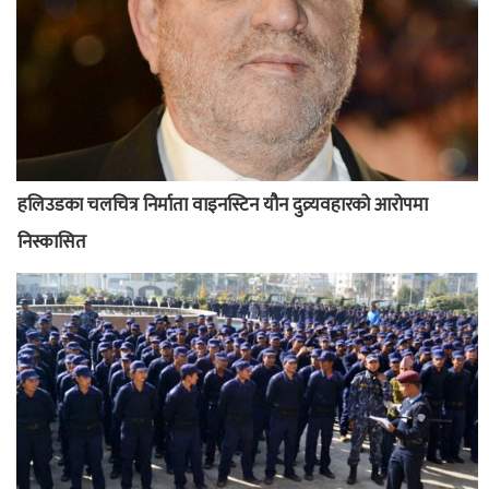
हलिउडका चलचित्र निर्माता वाइनस्टिन यौन दुव्र्यवहारको आरोपमा
निस्कासित