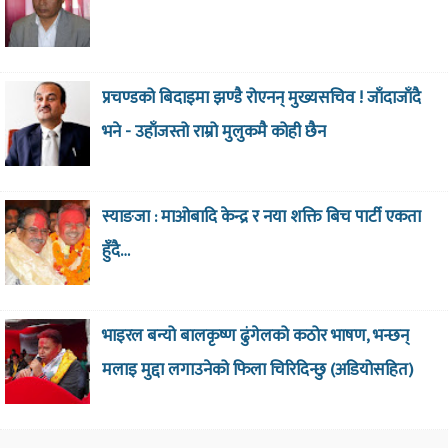
प्रचण्डको बिदाइमा झण्डै रोएनन् मुख्यसचिव ! जाँदाजाँदै
भने - उहाँजस्तो राम्रो मुलुकमै कोही छैन
स्याङजा : माओबादि केन्द्र र नया शक्ति बिच पार्टी एकता
हुँदै…
भाइरल बन्यो बालकृष्ण ढुंगेलको कठोर भाषण, भन्छन्
मलाइ मुद्दा लगाउनेको फिला चिरिदिन्छु (अडियोसहित)