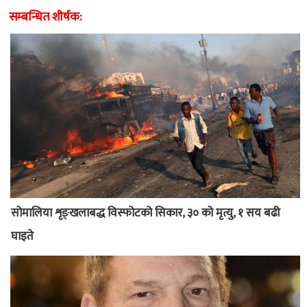
सम्बन्धित शीर्षक:
सोमालिया शृङ्खलाबद्ध विस्फोटको सिकार, ३० को मृत्यु, १ सय बढी
घाइते