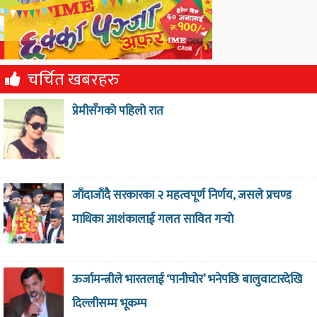
चर्चित खबरहरु
प्रेमीसँगको पहिलो रात
जाँदाजाँदै सरकारका २ महत्वपूर्ण निर्णय, जसले प्रचण्ड
माथिका आशंकालाई गलत सावित गर्‍याे
ऊर्जामन्त्रीले भारतलाई ‘पानीचोर’ भनेपछि बालुवाटारदेखि
दिल्लीसम्म भूकम्प