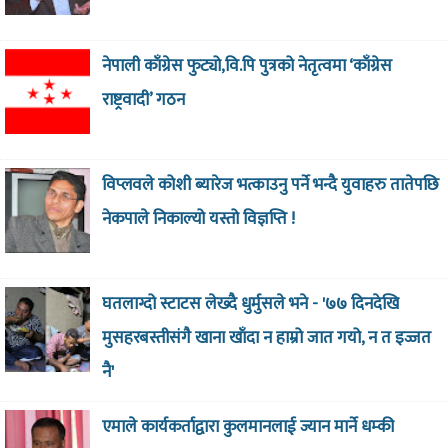
नेपाली काँग्रेस फुट्यो,वि.पि पुत्रको नेतृत्वमा ‘काँग्रेस
राष्ट्रवादी’ गठन
विप्लवले कोशी ब्यारेज भत्काउनु पर्ने भन्दै युवाहरु तातेपछि
नेकपाले निकाल्यो यस्तो विज्ञप्ति !
घतलाग्दो स्टाटस लेख्दै धुर्मुसले भने - '७७ दिनदेखि
मुसहरबस्तीसंगै खाना खाँदा न हाम्रो जात गयो, न त इज्जत
नै'
एमाले कार्यकर्ताद्वारा कुलमानलाई ज्यान मार्ने धम्की