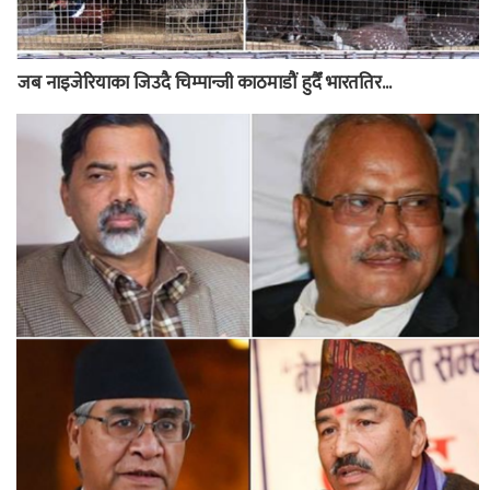
जब नाइजेरियाका जिउदै चिम्पान्जी काठमाडौं हुदैँ भारततिर...