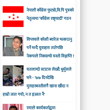
नेपाली काँग्रेस फुट्यो,वि.पि पुत्रको
नेतृत्वमा ‘काँग्रेस राष्ट्रवादी’ गठन
विप्लवले कोशी ब्यारेज भत्काउनु
पर्ने भन्दै युवाहरु तातेपछि
नेकपाले निकाल्यो यस्तो विज्ञप्ति !
घतलाग्दो स्टाटस लेख्दै धुर्मुसले
भने - '७७ दिनदेखि
मुसहरबस्तीसंगै खाना खाँदा न
हाम्रो जात गयो, न त इज्जत नै'
एमाले कार्यकर्ताद्वारा