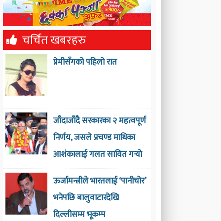
चर्चित खबरहरु
प्रेमीसँगको पहिलो रात
जाँदाजाँदै सरकारका २ महत्वपूर्ण
निर्णय, जसले प्रचण्ड माथिका
आशंकालाई गलत सावित गर्‍याे
ऊर्जामन्त्रीले भारतलाई ‘पानीचोर’
भनेपछि बालुवाटारदेखि
दिल्लीसम्म भूकम्प