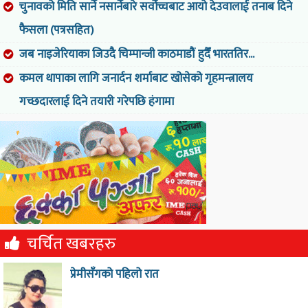
चुनावको मिति सार्ने नसार्नेबारे सर्वोच्चबाट आयो देउवालाई तनाब दिने
फैसला (पत्रसहित)
जब नाइजेरियाका जिउदै चिम्पान्जी काठमाडौं हुदैँ भारततिर...
कमल थापाका लागि जनार्दन शर्माबाट खोसेको गृहमन्त्रालय
गच्छदारलाई दिने तयारी गरेपछि हंगामा
चर्चित खबरहरु
प्रेमीसँगको पहिलो रात