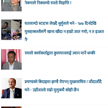
नेकपाले निकाल्यो यस्तो विज्ञप्ति !
घतलाग्दो स्टाटस लेख्दै धुर्मुसले भने - '७७ दिनदेखि
मुसहरबस्तीसंगै खाना खाँदा न हाम्रो जात गयो, न त इज्जत
नै'
एमाले कार्यकर्ताद्वारा कुलमानलाई ज्यान मार्ने धम्की
प्रचण्डको बिदाइमा झण्डै रोएनन् मुख्यसचिव ! जाँदाजाँदै
भने - उहाँजस्तो राम्रो मुलुकमै कोही छैन