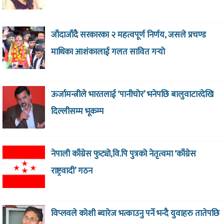
जाँदाजाँदै सरकारका २ महत्वपूर्ण निर्णय, जसले प्रचण्ड
माथिका आशंकालाई गलत सावित गर्‍याे
ऊर्जामन्त्रीले भारतलाई ‘पानीचोर’ भनेपछि बालुवाटारदेखि
दिल्लीसम्म भूकम्प
नेपाली काँग्रेस फुट्यो,वि.पि पुत्रको नेतृत्वमा ‘काँग्रेस
राष्ट्रवादी’ गठन
विप्लवले कोशी ब्यारेज भत्काउनु पर्ने भन्दै युवाहरु तातेपछि