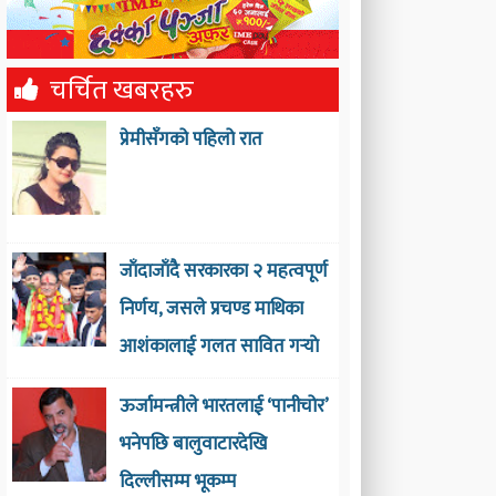
चर्चित खबरहरु
प्रेमीसँगको पहिलो रात
जाँदाजाँदै सरकारका २ महत्वपूर्ण
निर्णय, जसले प्रचण्ड माथिका
आशंकालाई गलत सावित गर्‍याे
ऊर्जामन्त्रीले भारतलाई ‘पानीचोर’
भनेपछि बालुवाटारदेखि
दिल्लीसम्म भूकम्प