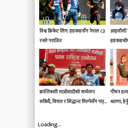
विश्व क्रिकेट लिग: हङकङसँग नेपाल ८३
आइसीसी वि
रनले पराजित
हङकङबीच प्
क्रान्तिकारी माओवादीको सम्मेलन
गौचन हत्य
सकिदै, विचार र सिद्धान्त मिल्नेसँग पार्...
धारणा, हेर्
Loading...