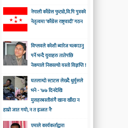
नेपाली काँग्रेस फुट्यो,वि.पि पुत्रको
नेतृत्वमा ‘काँग्रेस राष्ट्रवादी’ गठन
विप्लवले कोशी ब्यारेज भत्काउनु
पर्ने भन्दै युवाहरु तातेपछि
नेकपाले निकाल्यो यस्तो विज्ञप्ति !
घतलाग्दो स्टाटस लेख्दै धुर्मुसले
भने - '७७ दिनदेखि
मुसहरबस्तीसंगै खाना खाँदा न
हाम्रो जात गयो, न त इज्जत नै'
एमाले कार्यकर्ताद्वारा