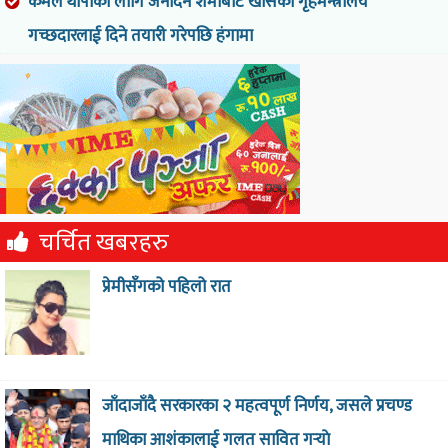
कमल थापाका लागि जनार्दन शर्माबाट खोसेको गृहमन्त्रालय
गच्छदारलाई दिने तयारी गरेपछि हंगामा
चर्चित खबरहरु
प्रेमीसँगको पहिलो रात
जाँदाजाँदै सरकारका २ महत्वपूर्ण निर्णय, जसले प्रचण्ड
माथिका आशंकालाई गलत सावित गर्‍याे