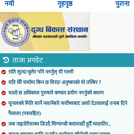
नयाँ
गृहपृष्ठ
पुराना
ताजा अपडेट
राति सुत्दा भुलेर पनि नगर्नुस् यी गल्ती
यति धेरै चर्चामा किन छ विराट-अनुष्काको यो तस्बिर ?
यस्तो छ अधिकांश पुरुषले कण्डम प्रयोग नगर्नुको कारण
चुनावको मिति सार्ने नसार्नेबारे सर्वोच्चबाट आयो देउवालाई तनाब दिने
फैसला (पत्रसहित)
जब नाइजेरियाका जिउदै चिम्पान्जी काठमाडौं हुदैँ भारततिर...