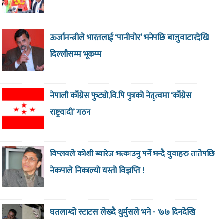
ऊर्जामन्त्रीले भारतलाई ‘पानीचोर’ भनेपछि बालुवाटारदेखि
दिल्लीसम्म भूकम्प
नेपाली काँग्रेस फुट्यो,वि.पि पुत्रको नेतृत्वमा ‘काँग्रेस
राष्ट्रवादी’ गठन
विप्लवले कोशी ब्यारेज भत्काउनु पर्ने भन्दै युवाहरु तातेपछि
नेकपाले निकाल्यो यस्तो विज्ञप्ति !
घतलाग्दो स्टाटस लेख्दै धुर्मुसले भने - '७७ दिनदेखि