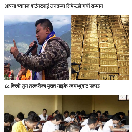
आफ्ना च्यानल पार्टनरलाई जगदम्बा सिमेन्टले गर्यो सम्मान
८८ किलो सुन तस्करीका मुख्य नाइके स्वयम्भुबाट पक्राउ