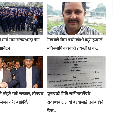
री भर्ना: माग संख्याभन्दा तीन
नेकपाले किन गर्‍यो काेशी ब्यूरो इन्चार्ज
 आवेदन
नविनमाथि कारवाही ? यस्तो छ क...
े छोड्ने भयो सरकार, सोमबार
चुनावको मिति सार्ने नसार्नेबारे
्मेलन गरेर बाहिरिदै
सर्वोच्चबाट आयो देउवालाई तनाब दिने
फैस...