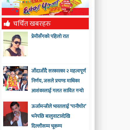
चर्चित खबरहरु
प्रेमीसँगको पहिलो रात
जाँदाजाँदै सरकारका २ महत्वपूर्ण
निर्णय, जसले प्रचण्ड माथिका
आशंकालाई गलत सावित गर्‍याे
ऊर्जामन्त्रीले भारतलाई ‘पानीचोर’
भनेपछि बालुवाटारदेखि
दिल्लीसम्म भूकम्प