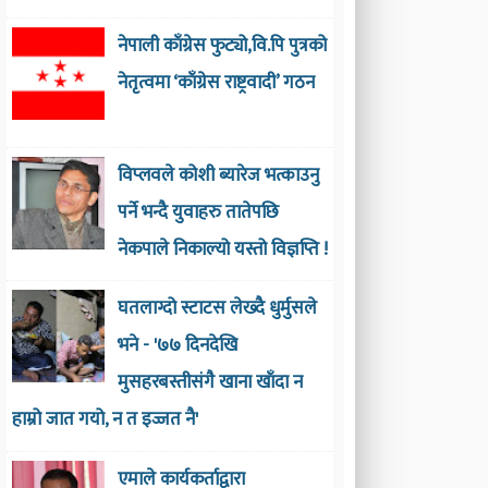
नेपाली काँग्रेस फुट्यो,वि.पि पुत्रको
नेतृत्वमा ‘काँग्रेस राष्ट्रवादी’ गठन
विप्लवले कोशी ब्यारेज भत्काउनु
पर्ने भन्दै युवाहरु तातेपछि
नेकपाले निकाल्यो यस्तो विज्ञप्ति !
घतलाग्दो स्टाटस लेख्दै धुर्मुसले
भने - '७७ दिनदेखि
मुसहरबस्तीसंगै खाना खाँदा न
हाम्रो जात गयो, न त इज्जत नै'
एमाले कार्यकर्ताद्वारा