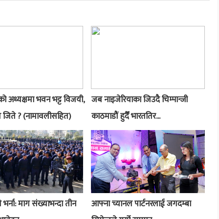
 अध्यक्षमा भवन भट्ट विजयी,
जब नाइजेरियाका जिउदै चिम्पान्जी
 जिते ? (नामावलीसहित)
काठमाडौं हुदैँ भारततिर...
री भर्ना: माग संख्याभन्दा तीन
आफ्ना च्यानल पार्टनरलाई जगदम्बा