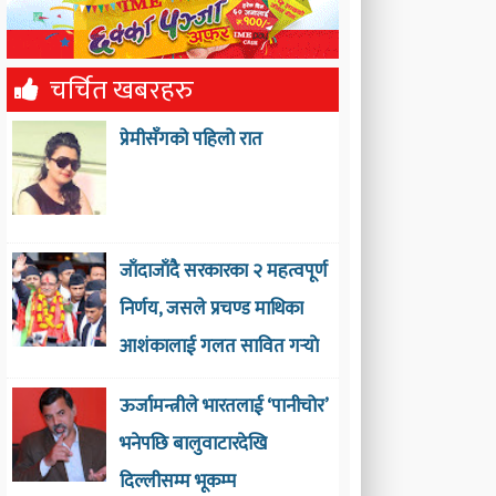
चर्चित खबरहरु
प्रेमीसँगको पहिलो रात
जाँदाजाँदै सरकारका २ महत्वपूर्ण
निर्णय, जसले प्रचण्ड माथिका
आशंकालाई गलत सावित गर्‍याे
ऊर्जामन्त्रीले भारतलाई ‘पानीचोर’
भनेपछि बालुवाटारदेखि
दिल्लीसम्म भूकम्प