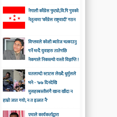
नेपाली काँग्रेस फुट्यो,वि.पि पुत्रको
नेतृत्वमा ‘काँग्रेस राष्ट्रवादी’ गठन
विप्लवले कोशी ब्यारेज भत्काउनु
पर्ने भन्दै युवाहरु तातेपछि
नेकपाले निकाल्यो यस्तो विज्ञप्ति !
घतलाग्दो स्टाटस लेख्दै धुर्मुसले
भने - '७७ दिनदेखि
मुसहरबस्तीसंगै खाना खाँदा न
हाम्रो जात गयो, न त इज्जत नै'
एमाले कार्यकर्ताद्वारा