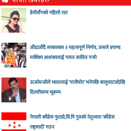
चर्चित खबरहरु
प्रेमीसँगको पहिलो रात
जाँदाजाँदै सरकारका २ महत्वपूर्ण निर्णय, जसले प्रचण्ड
माथिका आशंकालाई गलत सावित गर्‍याे
ऊर्जामन्त्रीले भारतलाई ‘पानीचोर’ भनेपछि बालुवाटारदेखि
दिल्लीसम्म भूकम्प
नेपाली काँग्रेस फुट्यो,वि.पि पुत्रको नेतृत्वमा ‘काँग्रेस
राष्ट्रवादी’ गठन