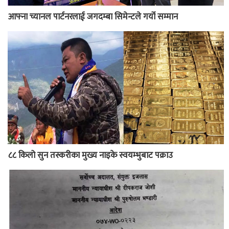
आफ्ना च्यानल पार्टनरलाई जगदम्बा सिमेन्टले गर्यो सम्मान
८८ किलो सुन तस्करीका मुख्य नाइके स्वयम्भुबाट पक्राउ