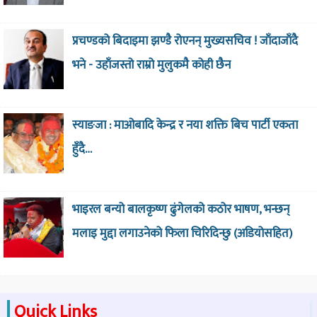
प्रचण्डको बिदाइमा झण्डै रोएनन् मुख्यसचिव ! जाँदाजाँदै
भने - उहाँजस्तो राम्रो मुलुकमै कोही छैन
स्याङजा : माओबादि केन्द्र र नया शक्ति बिच पार्टी एकता
हुँदै…
भाइरल बन्यो बालकृष्ण ढुंगेलको कठोर भाषण, भन्छन्
मलाइ मुद्दा लगाउनेको फिला चिरिदिन्छु (अडियोसहित)
Quick Links