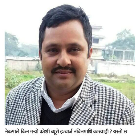
नेकपाले किन गर्‍यो काेशी ब्यूरो इन्चार्ज नविनमाथि कारवाही ? यस्तो छ