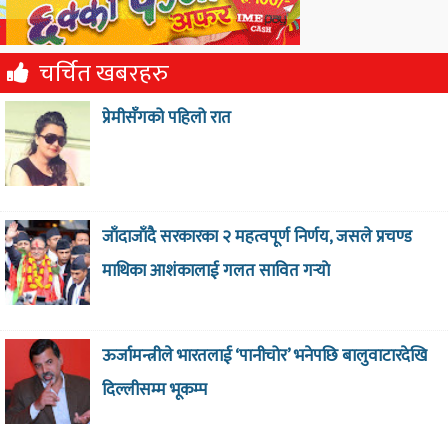
चर्चित खबरहरु
प्रेमीसँगको पहिलो रात
जाँदाजाँदै सरकारका २ महत्वपूर्ण निर्णय, जसले प्रचण्ड
माथिका आशंकालाई गलत सावित गर्‍याे
ऊर्जामन्त्रीले भारतलाई ‘पानीचोर’ भनेपछि बालुवाटारदेखि
दिल्लीसम्म भूकम्प