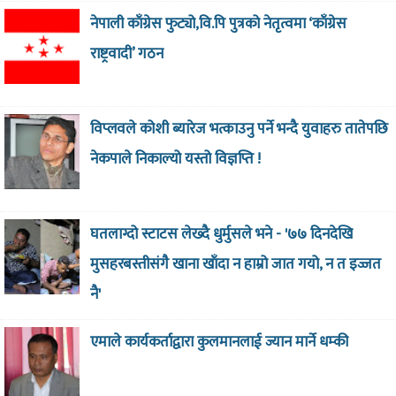
नेपाली काँग्रेस फुट्यो,वि.पि पुत्रको नेतृत्वमा ‘काँग्रेस
राष्ट्रवादी’ गठन
विप्लवले कोशी ब्यारेज भत्काउनु पर्ने भन्दै युवाहरु तातेपछि
नेकपाले निकाल्यो यस्तो विज्ञप्ति !
घतलाग्दो स्टाटस लेख्दै धुर्मुसले भने - '७७ दिनदेखि
मुसहरबस्तीसंगै खाना खाँदा न हाम्रो जात गयो, न त इज्जत
नै'
एमाले कार्यकर्ताद्वारा कुलमानलाई ज्यान मार्ने धम्की