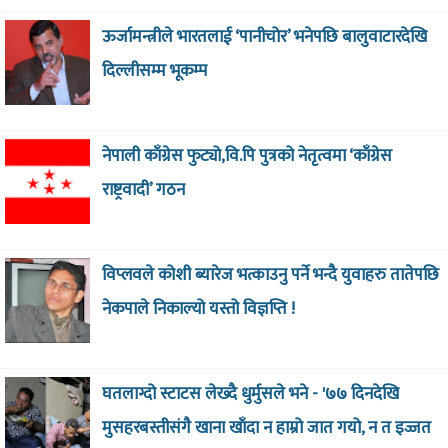
ऊर्जामन्त्रीले भारतलाई ‘पानीचोर’ भनेपछि बालुवाटारदेखि
दिल्लीसम्म भूकम्प
नेपाली काँग्रेस फुट्यो,वि.पि पुत्रको नेतृत्वमा ‘काँग्रेस
राष्ट्रवादी’ गठन
विप्लवले कोशी ब्यारेज भत्काउनु पर्ने भन्दै युवाहरु तातेपछि
नेकपाले निकाल्यो यस्तो विज्ञप्ति !
घतलाग्दो स्टाटस लेख्दै धुर्मुसले भने - '७७ दिनदेखि
मुसहरबस्तीसंगै खाना खाँदा न हाम्रो जात गयो, न त इज्जत