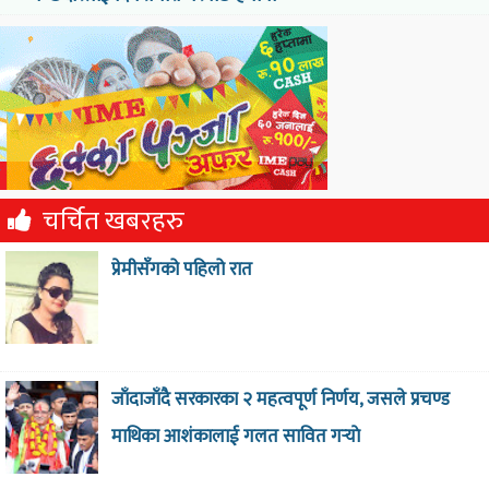
चर्चित खबरहरु
प्रेमीसँगको पहिलो रात
जाँदाजाँदै सरकारका २ महत्वपूर्ण निर्णय, जसले प्रचण्ड
माथिका आशंकालाई गलत सावित गर्‍याे