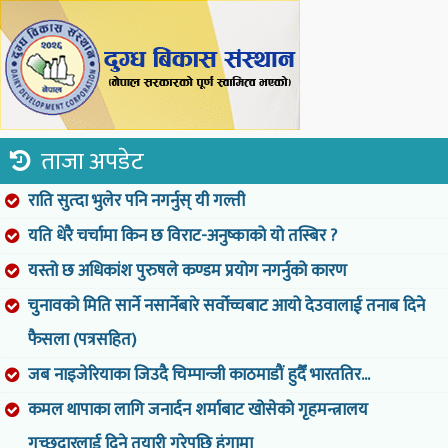
ताजा अपडेट
राति सुत्दा भुलेर पनि नगर्नुस् यी गल्ती
यति धेरै चर्चामा किन छ विराट-अनुष्काको यो तस्बिर ?
यस्तो छ अधिकांश पुरुषले कण्डम प्रयोग नगर्नुको कारण
चुनावको मिति सार्ने नसार्नेबारे सर्वोच्चबाट आयो देउवालाई तनाब दिने
फैसला (पत्रसहित)
जब नाइजेरियाका जिउदै चिम्पान्जी काठमाडौं हुदैँ भारततिर...
कमल थापाका लागि जनार्दन शर्माबाट खोसेको गृहमन्त्रालय
गच्छदारलाई दिने तयारी गरेपछि हंगामा