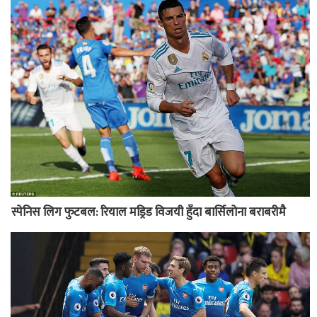
स्पेनिस लिग फुटबल: रियाल मड्रिड विजयी हुँदा बार्सिलोना बराबरीमै