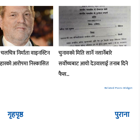
लचित्र निर्माता वाइनस्टिन
चुनावको मिति सार्ने नसार्नेबारे
्यवहारको आरोपमा निस्कासित
सर्वोच्चबाट आयो देउवालाई तनाब दिने
फैस...
Related Posts Widget
गृहपृष्ठ
पुराना