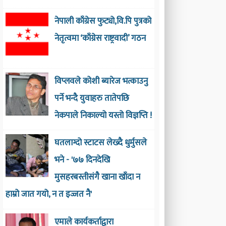
नेपाली काँग्रेस फुट्यो,वि.पि पुत्रको
नेतृत्वमा ‘काँग्रेस राष्ट्रवादी’ गठन
विप्लवले कोशी ब्यारेज भत्काउनु
पर्ने भन्दै युवाहरु तातेपछि
नेकपाले निकाल्यो यस्तो विज्ञप्ति !
घतलाग्दो स्टाटस लेख्दै धुर्मुसले
भने - '७७ दिनदेखि
मुसहरबस्तीसंगै खाना खाँदा न
हाम्रो जात गयो, न त इज्जत नै'
एमाले कार्यकर्ताद्वारा