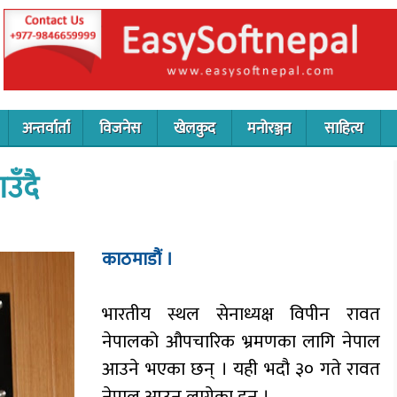
अन्तर्वार्ता
विजनेस
खेलकुद
मनोरञ्जन
साहित्य
उँदै
काठमाडौं ।
भारतीय स्थल सेनाध्यक्ष विपीन रावत
नेपालको औपचारिक भ्रमणका लागि नेपाल
आउने भएका छन् । यही भदौ ३० गते रावत
नेपाल आउन लागेका हुन् ।