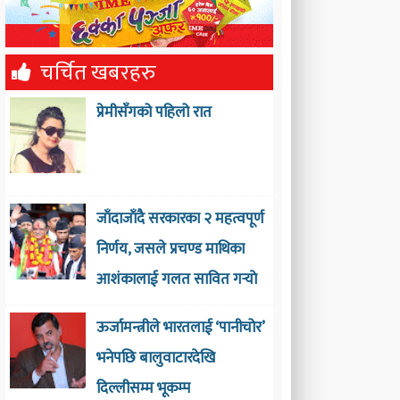
चर्चित खबरहरु
प्रेमीसँगको पहिलो रात
जाँदाजाँदै सरकारका २ महत्वपूर्ण
निर्णय, जसले प्रचण्ड माथिका
आशंकालाई गलत सावित गर्‍याे
ऊर्जामन्त्रीले भारतलाई ‘पानीचोर’
भनेपछि बालुवाटारदेखि
दिल्लीसम्म भूकम्प