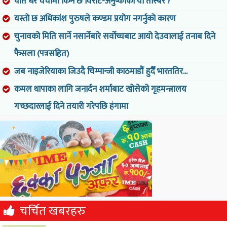
यति धेरै चर्चामा किन छ विराट-अनुष्काको यो तस्बिर ?
यस्तो छ अधिकांश पुरुषले कण्डम प्रयोग नगर्नुको कारण
चुनावको मिति सार्ने नसार्नेबारे सर्वोच्चबाट आयो देउवालाई तनाब दिने
फैसला (पत्रसहित)
जब नाइजेरियाका जिउदै चिम्पान्जी काठमाडौं हुदैँ भारततिर...
कमल थापाका लागि जनार्दन शर्माबाट खोसेको गृहमन्त्रालय
गच्छदारलाई दिने तयारी गरेपछि हंगामा
चर्चित खबरहरु