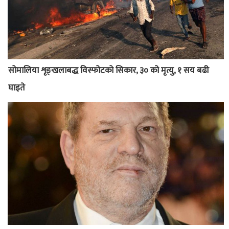
सोमालिया शृङ्खलाबद्ध विस्फोटको सिकार, ३० को मृत्यु, १ सय बढी
घाइते