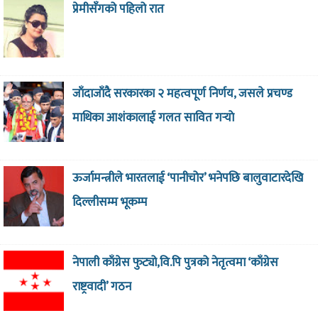
प्रेमीसँगको पहिलो रात
जाँदाजाँदै सरकारका २ महत्वपूर्ण निर्णय, जसले प्रचण्ड
माथिका आशंकालाई गलत सावित गर्‍याे
ऊर्जामन्त्रीले भारतलाई ‘पानीचोर’ भनेपछि बालुवाटारदेखि
दिल्लीसम्म भूकम्प
नेपाली काँग्रेस फुट्यो,वि.पि पुत्रको नेतृत्वमा ‘काँग्रेस
राष्ट्रवादी’ गठन